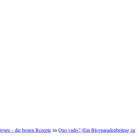
ptguru – die besten Rezepte
zu
Quo vadis? (Ein Blogparadenbeitrag zu