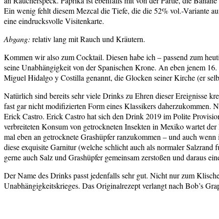
an Räucherspeck. Paprika ist ebenfalls mit von der Partie, die Banane 
Ein wenig fehlt diesem Mezcal die Tiefe, die die 52% vol.-Variante au
eine eindrucksvolle Visitenkarte.
Abgang:
relativ lang mit Rauch und Kräutern.
Kommen wir also zum Cocktail. Diesen habe ich – passend zum heutig
seine Unabhängigkeit von der Spanischen Krone. An eben jenem 16. S
Miguel Hidalgo y Costilla genannt, die Glocken seiner Kirche (er selb
Natürlich sind bereits sehr viele Drinks zu Ehren dieser Ereignisse kr
fast gar nicht modifizierten Form eines Klassikers daherzukommen. Ne
Erick Castro. Erick Castro hat sich den Drink 2019 im Polite Provi
verbreiteten Konsum von getrockneten Insekten in Mexiko wartet der 
mal eben an getrocknete Grashüpfer ranzukommen – und auch wenn ich
diese exquisite Garnitur (welche schlicht auch als normaler Salzrand f
gerne auch Salz und Grashüpfer gemeinsam zerstoßen und daraus eine
Der Name des Drinks passt jedenfalls sehr gut. Nicht nur zum Klisc
Unabhängigkeitskrieges. Das Originalrezept verlangt nach Bob’s Grapef