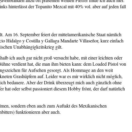
gavenbränden allzu oft präsenten weißen Pfeffer finde ich auch hier.
nks hinterlässt der Topanito Mezcal mit 40% vol. aber auf jeden fall
. Am 16. September feiert der mittelamerikanische Staat nämlich
o Hidalgo y Costilla y Gallaga Mandarte Villaseñor, kurz einfach
nischen Unabhängigkeitskrieg gilt.
halb ich auch gar nicht groß versucht habe, mit einer leichten oder
 Bühne verdient hat, die man ihm bieten kann: dem Loaded Pistol von
ufungszeichen für Aufsehen gesorgt. Als Hommage an den weit
kneten Grashüpfern auf. Leider war es mir wirklich nicht möglich,
lich bedauere. Aber der Drink überzeugt mich auch gänzlich ohne
er hat oder selbst passioniert diesem Hobby frönt, der darf natürlich
filmen, sondern eben auch zum Auftakt des Mexikanischen
bitters) funktionieren aber auch.