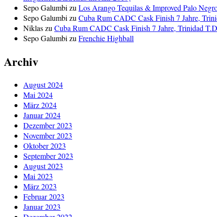
Sepo Galumbi
zu
Los Arango Tequilas & Improved Palo Negr
Sepo Galumbi
zu
Cuba Rum CADC Cask Finish 7 Jahre, Trini
Niklas
zu
Cuba Rum CADC Cask Finish 7 Jahre, Trinidad T.D.
Sepo Galumbi
zu
Frenchie Highball
Archiv
August 2024
Mai 2024
März 2024
Januar 2024
Dezember 2023
November 2023
Oktober 2023
September 2023
August 2023
Mai 2023
März 2023
Februar 2023
Januar 2023
Dezember 2022