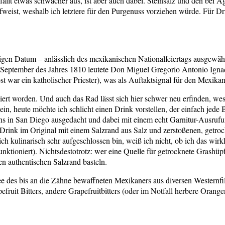
fällt etwas schwächer aus, ist aber auch dabei. Steinsalz und den bei A
fweist, weshalb ich letztere für den Purgenuss vorziehen würde. Für Dri
en Datum – anlässlich des mexikanischen Nationalfeiertags ausgewählt
eptember des Jahres 1810 leutete Don Miguel Gregorio Antonio Ignaci
st war ein katholischer Priester), was als Auftaktsignal für den Mexika
eiert worden. Und auch das Rad lässt sich hier schwer neu erfinden, wes
in, heute möchte ich schlicht einen Drink vorstellen, der einfach jede
sions in San Diego ausgedacht und dabei mit einem echt Garnitur-Ausr
Drink im Original mit einem Salzrand aus Salz und zerstoßenen, getroc
 kulinarisch sehr aufgeschlossen bin, weiß ich nicht, ob ich das wirk
unktioniert). Nichtsdestotrotz: wer eine Quelle für getrocknete Grashüpf
n authentischen Salzrand basteln.
hee des bis an die Zähne bewaffneten Mexikaners aus diversen Western
ruit Bitters, andere Grapefruitbitters (oder im Notfall herbere Orangen