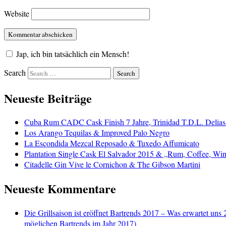
Website
Jap, ich bin tatsächlich ein Mensch!
Search
Neueste Beiträge
Cuba Rum CADC Cask Finish 7 Jahre, Trinidad T.D.L. Delias
Los Arango Tequilas & Improved Palo Negro
La Escondida Mezcal Reposado & Tuxedo Affumicato
Plantation Single Cask El Salvador 2015 & „Rum, Coffee, Win
Citadelle Gin Vive le Cornichon & The Gibson Martini
Neueste Kommentare
Die Grillsaison ist eröffnet Bartrends 2017 – Was erwartet uns 
möglichen Bartrends im Jahr 2017)