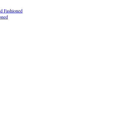
ld Fashioned
oned