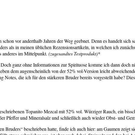
 schon vor anderthalb Jahren der Weg geebnet. Denn es handelt sich s
nders als in meinen üblichen Rezensionsartikeln, in welchen ich zunäch
s anderes im Mittelpunkt.
(zugesandtes Testprodukt)*
l! Doch ganz ohne Informationen zur Spirituose komme ich dann doch ni
neben dem augenscheinlich von der 52% vol-Version leicht abweichenden 
g Notes, die ich für den stärkeren Bruder bereits vorgestellt habe? Die
ier beschriebenen Topanito Mezcal mit 52% vol. Würziger Rauch, ein biss
r Pfeffer und Mineralsalz und schließlich auch wieder Obst- und Gem
ßen Bruders“ beschrieben hatte, finde ich auch hier: am Gaumen zeigt s