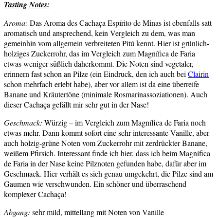
Tasting Notes:
Aroma:
Das Aroma des Cachaça Espírito de Minas ist ebenfalls satt
aromatisch und ansprechend, kein Vergleich zu dem, was man
gemeinhin vom allgemein verbreiteten Pitú kennt. Hier ist grünlich-
holziges Zuckerrohr, das im Vergleich zum Magnífica de Faria
etwas weniger süßlich daherkommt. Die Noten sind vegetaler,
erinnern fast schon an Pilze (ein Eindruck, den ich auch bei
Clairin
schon mehrfach erlebt habe), aber vor allem ist da eine überreife
Banane und Kräutertöne (minimale Rosmarinassoziationen). Auch
dieser Cachaça gefällt mir sehr gut in der Nase!
Geschmack:
Würzig – im Vergleich zum Magnífica de Faria noch
etwas mehr. Dann kommt sofort eine sehr interessante Vanille, aber
auch holzig-grüne Noten vom Zuckerrohr mit zerdrückter Banane,
weißem Pfirsich. Interessant finde ich hier, dass ich beim Magnífica
de Faria in der Nase keine Pilznoten gefunden habe, dafür aber im
Geschmack. Hier verhält es sich genau umgekehrt, die Pilze sind am
Gaumen wie verschwunden. Ein schöner und überraschend
komplexer Cachaça!
Abgang:
sehr mild, mittellang mit Noten von Vanille