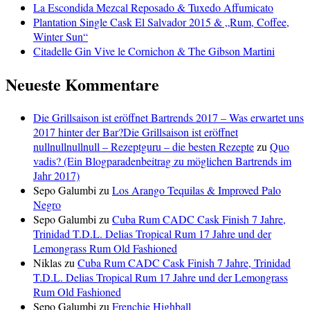
La Escondida Mezcal Reposado & Tuxedo Affumicato
Plantation Single Cask El Salvador 2015 & „Rum, Coffee,
Winter Sun“
Citadelle Gin Vive le Cornichon & The Gibson Martini
Neueste Kommentare
Die Grillsaison ist eröffnet Bartrends 2017 – Was erwartet uns
2017 hinter der Bar?Die Grillsaison ist eröffnet
nullnullnullnull – Rezeptguru – die besten Rezepte
zu
Quo
vadis? (Ein Blogparadenbeitrag zu möglichen Bartrends im
Jahr 2017)
Sepo Galumbi
zu
Los Arango Tequilas & Improved Palo
Negro
Sepo Galumbi
zu
Cuba Rum CADC Cask Finish 7 Jahre,
Trinidad T.D.L. Delias Tropical Rum 17 Jahre und der
Lemongrass Rum Old Fashioned
Niklas
zu
Cuba Rum CADC Cask Finish 7 Jahre, Trinidad
T.D.L. Delias Tropical Rum 17 Jahre und der Lemongrass
Rum Old Fashioned
Sepo Galumbi
zu
Frenchie Highball