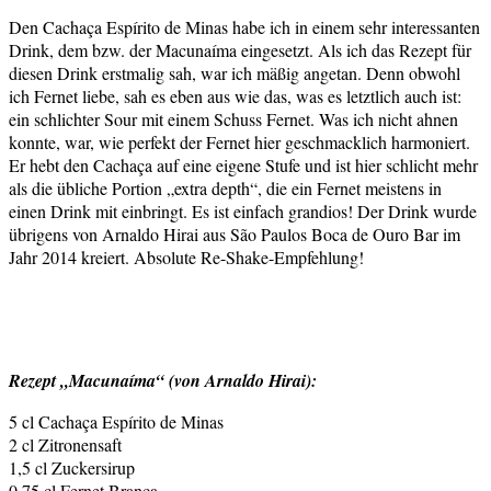
Den Cachaça Espírito de Minas habe ich in einem sehr interessanten
Drink, dem bzw. der Macunaíma eingesetzt. Als ich das Rezept für
diesen Drink erstmalig sah, war ich mäßig angetan. Denn obwohl
ich Fernet liebe, sah es eben aus wie das, was es letztlich auch ist:
ein schlichter Sour mit einem Schuss Fernet. Was ich nicht ahnen
konnte, war, wie perfekt der Fernet hier geschmacklich harmoniert.
Er hebt den Cachaça auf eine eigene Stufe und ist hier schlicht mehr
als die übliche Portion „extra depth“, die ein Fernet meistens in
einen Drink mit einbringt. Es ist einfach grandios! Der Drink wurde
übrigens von Arnaldo Hirai aus São Paulos Boca de Ouro Bar im
Jahr 2014 kreiert. Absolute Re-Shake-Empfehlung!
Rezept „Macunaíma“ (von Arnaldo Hirai):
5 cl Cachaça Espírito de Minas
2 cl Zitronensaft
1,5 cl Zuckersirup
0,75 cl Fernet Branca