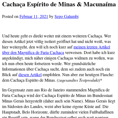
Cachaça Espírito de Minas & Macunaíma
Posted on
Februar 11, 2021
by
Sepo Galumbi
Und heute geht es direkt weiter mit einem weiteren Cachaça. Wer
diesen Artikel jetzt völlig isoliert geöffnet hat und nicht weiß, was
hier weitergeht, den will ich noch kurz auf
meinen letzten Artikel
über den Magnífica de Faria Cachaça
verweisen. Dort habe ich kurz
angekündigt, mich näher einigen Cachaças widmen zu wollen, was
ich nun eben heute fortsetzen werde. Wer grundsätzliche
Informationen über Cachaça sucht, dem sei zudem auch noch ein
Blick auf
diesen Artikel
empfohlen. Nun aber zur heutigen Flasche:
dem Cachaça Espírito de Minas.
(zugesandtes Testprodukt)*
Im Gegensatz zum aus Rio de Janeiro stammenden Magnífica de
Faria Cachaça wird der Cachaça Espírito de Minas im Bundesstaat
Minas Gerais hergestellt (daher auch sein Name). Minas Gerais liegt
im Südosten des Landes, weist aber keine eigene Küste auf. Die
Hauptstadt, Belo Horizonte, dürfte zumindest vielen Fußballaffinen
ein Begriff sein, wenn der Bundesstaat selbst auch weit weniger