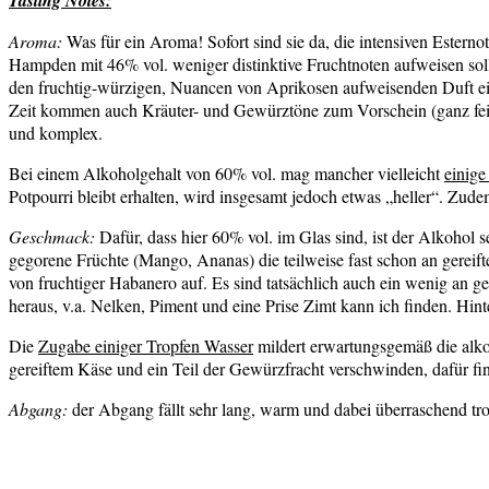
Tasting Notes:
Aroma:
Was für ein Aroma! Sofort sind sie da, die intensiven Ester
Hampden mit 46% vol. weniger distinktive Fruchtnoten aufweisen sol
den fruchtig-würzigen, Nuancen von Aprikosen aufweisenden Duft einer
Zeit kommen auch Kräuter- und Gewürztöne zum Vorschein (ganz fein
und komplex.
Bei einem Alkoholgehalt von 60% vol. mag mancher vielleicht
einige
Potpourri bleibt erhalten, wird insgesamt jedoch etwas „heller“. Zu
Geschmack:
Dafür, dass hier 60% vol. im Glas sind, ist der Alkohol
gegorene Früchte (Mango, Ananas) die teilweise fast schon an gere
von fruchtiger Habanero auf. Es sind tatsächlich auch ein wenig an ge
heraus, v.a. Nelken, Piment und eine Prise Zimt kann ich finden. Hinte
Die
Zugabe einiger Tropfen Wasser
mildert erwartungsgemäß die alko
gereiftem Käse und ein Teil der Gewürzfracht verschwinden, dafür f
Abgang:
der Abgang fällt sehr lang, warm und dabei überraschend tr