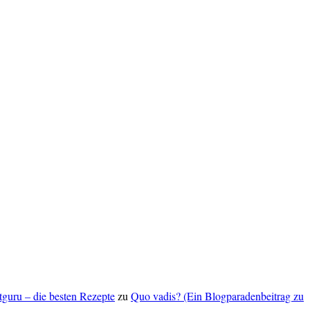
ptguru – die besten Rezepte
zu
Quo vadis? (Ein Blogparadenbeitrag zu