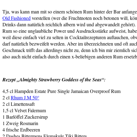
Tja, was kann man mit so einem schönen Rum hinter der Bar anfange
Old Fashioned
vorstellen (wer die Fruchtnoten noch betonen will, 
Drinks dann natürlich reichlich albern wird und abgewandelt gehört).
Rum so eine unglaubliche Power und Ausdrucksstärke aufweist, habe ic
weil diese einfach viel zu selten in Cocktailrezepturen auftauchen, o
darf natürlich bezweifelt werden. Aber im überzeichneten und oft auc
Geschmack trifft das allerdings nicht zu, denn ich bin mir ziemlich s
also auch nicht einfach durch einen x-beliebigen anderen Rum ersetzb
Rezept „Almighty Strawberry Goddess of the Seas“:
4,5 cl Hampden Estate Pure Single Jamaican Overproof Rum
2 cl
Rhum J.M 50°
2 cl Limettensaft
1,5 cl Velvet Falernum
1 Barlöffel Zuckersirup
1 Zweig Rosmarin
4 frische Erdbeeren
2 Dashes Bittermens Elemakule Tiki Bitters