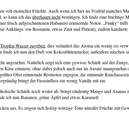
noten voll exotischer Früchte. Auch wenn ich hier im Vorfeld manches 
l, so kann ich das
überhaupt nicht
bestätigen. Ich finde eine fruchtige
 frisch aufgeschnittenen Habanero erinnernde Noten. „Funky“ trifft es 
e Anklänge von Rosmarin, etwas Zimt und Piment), zudem kandierte Zi
 Tropfen Wasser zugeben
, dies verändert das Aroma ein wenig (es ve
dem finde ich nun den Duft von Kokosblütenzucker, außerdem mischen sic
 sehr angenehm. Natürlich zeigt sich eine gewisse Schärfe auf der Zung
iften Käse erinnern, ohne dabei jedoch auch nur im Ansatz unangeneh
grilltes Obst erinnernde Röstnoten zugegen, die minimale Rauchassoziat
rgründig bringt der Fasseinfluss ein wenig Vanille mit ein.
holische Schärfe noch weiter ab, bringt eindeutig Mango und Ananas 
inde ich nun Bananen, grüne Äpfel und etwas Karamell.
ocken aus. Es zeigen sich holzig-würzige Töne unreifer Früchte mit Ge