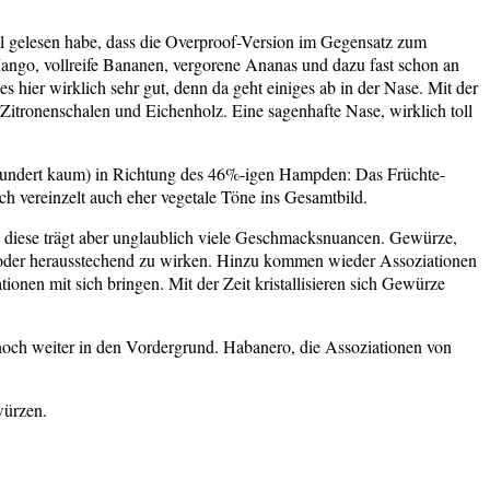
Mal gelesen habe, dass die Overproof-Version im Gegensatz zum
 Mango, vollreife Bananen, vergorene Ananas und dazu fast schon an
hier wirklich sehr gut, denn da geht einiges ab in der Nase. Mit der
tronenschalen und Eichenholz. Eine sagenhafte Nase, wirklich toll
rwundert kaum) in Richtung des 46%-igen Hampden: Das Früchte-
h vereinzelt auch eher vegetale Töne ins Gesamtbild.
e, diese trägt aber unglaublich viele Geschmacksnuancen. Gewürze,
m oder herausstechend zu wirken. Hinzu kommen wieder Assoziationen
ionen mit sich bringen. Mit der Zeit kristallisieren sich Gewürze
noch weiter in den Vordergrund. Habanero, die Assoziationen von
würzen.