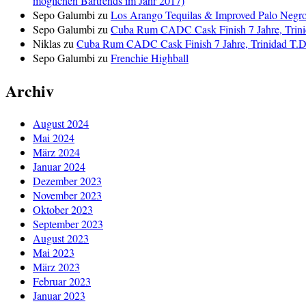
möglichen Bartrends im Jahr 2017)
Sepo Galumbi
zu
Los Arango Tequilas & Improved Palo Negr
Sepo Galumbi
zu
Cuba Rum CADC Cask Finish 7 Jahre, Trini
Niklas
zu
Cuba Rum CADC Cask Finish 7 Jahre, Trinidad T.D.
Sepo Galumbi
zu
Frenchie Highball
Archiv
August 2024
Mai 2024
März 2024
Januar 2024
Dezember 2023
November 2023
Oktober 2023
September 2023
August 2023
Mai 2023
März 2023
Februar 2023
Januar 2023