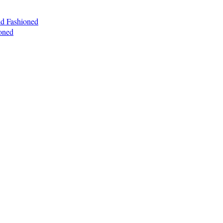
ld Fashioned
oned