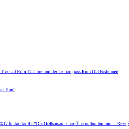
 Tropical Rum 17 Jahre und der Lemongrass Rum Old Fashioned
ter Sun“
2017 hinter der Bar?Die Grillsaison ist eröffnet nullnullnullnull – Reze