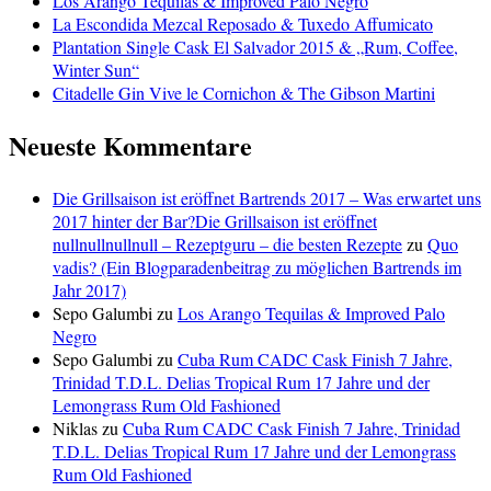
Los Arango Tequilas & Improved Palo Negro
La Escondida Mezcal Reposado & Tuxedo Affumicato
Plantation Single Cask El Salvador 2015 & „Rum, Coffee,
Winter Sun“
Citadelle Gin Vive le Cornichon & The Gibson Martini
Neueste Kommentare
Die Grillsaison ist eröffnet Bartrends 2017 – Was erwartet uns
2017 hinter der Bar?Die Grillsaison ist eröffnet
nullnullnullnull – Rezeptguru – die besten Rezepte
zu
Quo
vadis? (Ein Blogparadenbeitrag zu möglichen Bartrends im
Jahr 2017)
Sepo Galumbi
zu
Los Arango Tequilas & Improved Palo
Negro
Sepo Galumbi
zu
Cuba Rum CADC Cask Finish 7 Jahre,
Trinidad T.D.L. Delias Tropical Rum 17 Jahre und der
Lemongrass Rum Old Fashioned
Niklas
zu
Cuba Rum CADC Cask Finish 7 Jahre, Trinidad
T.D.L. Delias Tropical Rum 17 Jahre und der Lemongrass
Rum Old Fashioned