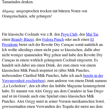
Tamarinden denken.
Abgang:
ausgesprochen trocken mit bitteren Noten von
Orangenschalen, sehr gelungen!
Für klassische Cocktails wie z.B. den
Pegu Club
, den
Mai Tai
,
einen
Brandy Blazer
, den
Fedora Punch
oder auch einen
El
Presidente
bietet sich der Revolte Dry Curaçao somit natürlich an.
Ich wollte allerdings einen nicht ganz so klassischen, dafür aber
nicht weniger spannenden Weg gehen und habe den Revolte Dry
Curaçao in einem wirklich gelungenen Cocktail eingesetzt. Es
handelt sich dabei um einen Drink, der zum einen von einem
klassischen Milk Punch inspiriert ist (über Milk Punches,
insbesondere Clarified Milk Punches, habe ich auch
bereits in der
Vergangenheit geschrieben
), zum anderen von einem Drink namens
„La Lechedora“, den ich über das Imbibe Magazine kennengelernt
habe. Er stammt von Alex Gregg aus dem Curadero in San Diego
und ist im Grunde auch eine Spielart eines klassischen Milk
Punches. Alex Gregg nutzt in seiner Version mexikanischen Sotol,
gewissermaßen einen Verwandten des Tequila der meist aus dem