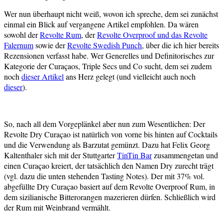
Wer nun überhaupt nicht weiß, wovon ich spreche, dem sei zunächst
einmal ein Blick auf vergangene Artikel empfohlen. Da wären
sowohl der
Revolte Rum
, der
Revolte Overproof und das Revolte
Falernum
sowie der
Revolte Swedish Punch
, über die ich hier bereits
Rezensionen verfasst habe. Wer Generelles und Definitorisches zur
Kategorie der Curaçaos, Triple Secs und Co sucht, dem sei zudem
noch
dieser Artikel
ans Herz gelegt (und vielleicht auch noch
dieser
).
So, nach all dem Vorgeplänkel aber nun zum Wesentlichen: Der
Revolte Dry Curaçao ist natürlich von vorne bis hinten auf Cocktails
und die Verwendung als Barzutat gemünzt. Dazu hat Felix Georg
Kaltenthaler sich mit der Stuttgarter
TinTin Bar
zusammengetan und
einen Curaçao kreiert, der tatsächlich den Namen Dry zurecht trägt
(vgl. dazu die unten stehenden Tasting Notes). Der mit 37% vol.
abgefüllte Dry Curaçao basiert auf dem Revolte Overproof Rum, in
dem sizilianische Bitterorangen mazerieren dürfen. Schließlich wird
der Rum mit Weinbrand vermählt.