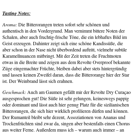
Tasting Notes:
Aroma:
Die Bitterorangen treten sofort sehr schönen und
authentisch in den Vordergrund. Man vernimmt bittere Noten der
Schalen, aber auch fruchtig-frische Töne, die ein lebhaftes Bild im
Geist erzeugen. Dahinter zeigt sich eine schöne Kandissüße, die
aber schon in der Nase nicht überbordend auftritt, vielmehr subtile
Karamellnuancen mitbringt. Mit der Zeit treten die Fruchtnoten
etwas in die Breite und zeigen aus dem Revolte Overproof bekannte
Züge eingemachter Früchte, bleiben dabei aber stets hintergründig
und lassen keinen Zweifel daran, dass die Bitterorange hier der Star
ist. Der Weinbrand lässt sich erahnen.
Geschmack:
Auch am Gaumen gefällt mir der Revolte Dry Curaçao
ausgesprochen gut! Die Süße ist sehr gelungen, keineswegs pappig
oder dominant und lässt auch hier genug Platz für die sizilianischen
Bitterorangen, die sich hier wirklich profilieren dürfen und können.
Der Rumanteil bleibt sehr dezent, Assoziationen von Ananas und
Trockenfrüchten sind zwar da, singen aber bestenfalls einen Chorus
aus weiter Ferne. Außerdem muss ich – warum auch immer – an