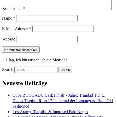
Kommentar
*
Name
*
E-Mail-Adresse
*
Website
Jap, ich bin tatsächlich ein Mensch!
Search
Neueste Beiträge
Cuba Rum CADC Cask Finish 7 Jahre, Trinidad T.D.L.
Delias Tropical Rum 17 Jahre und der Lemongrass Rum Old
Fashioned
Los Arango Tequilas & Improved Palo Negro
La Escondida Mezcal Reposado & Tuxedo Affumicato