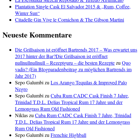
Plantation Single Cask El Salvador 2015 & „Rum, Coffee,
Winter Sun“
Citadelle Gin Vive le Cornichon & The Gibson Martini
Neueste Kommentare
Die Grillsaison ist eröffnet Bartrends 2017 – Was erwartet uns
2017 hinter der Bar?Die Grillsaison ist eröffnet
nullnullnullnull – Rezeptguru – die besten Rezepte
zu
Quo
vadis? (Ein Blogparadenbeitrag zu möglichen Bartrends im
Jahr 2017)
Sepo Galumbi
zu
Los Arango Tequilas & Improved Palo
Negro
Sepo Galumbi
zu
Cuba Rum CADC Cask Finish 7 Jahre,
Trinidad T.D.L. Delias Tropical Rum 17 Jahre und der
Lemongrass Rum Old Fashioned
Niklas
zu
Cuba Rum CADC Cask Finish 7 Jahre, Trinidad
T.D.L. Delias Tropical Rum 17 Jahre und der Lemongrass
Rum Old Fashioned
Sepo Galumbi
zu
Frenchie Highball