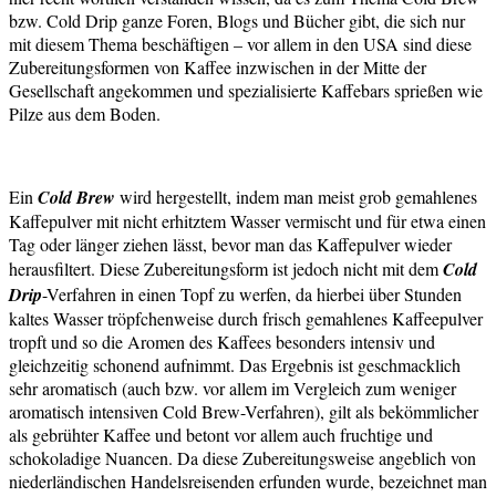
bzw. Cold Drip ganze Foren, Blogs und Bücher gibt, die sich nur
mit diesem Thema beschäftigen – vor allem in den USA sind diese
Zubereitungsformen von Kaffee inzwischen in der Mitte der
Gesellschaft angekommen und spezialisierte Kaffebars sprießen wie
Pilze aus dem Boden.
Ein
Cold Brew
wird hergestellt, indem man meist grob gemahlenes
Kaffepulver mit nicht erhitztem Wasser vermischt und für etwa einen
Tag oder länger ziehen lässt, bevor man das Kaffepulver wieder
herausfiltert. Diese Zubereitungsform ist jedoch nicht mit dem
Cold
Drip
-Verfahren in einen Topf zu werfen, da hierbei über Stunden
kaltes Wasser tröpfchenweise durch frisch gemahlenes Kaffeepulver
tropft und so die Aromen des Kaffees besonders intensiv und
gleichzeitig schonend aufnimmt. Das Ergebnis ist geschmacklich
sehr aromatisch (auch bzw. vor allem im Vergleich zum weniger
aromatisch intensiven Cold Brew-Verfahren), gilt als bekömmlicher
als gebrühter Kaffee und betont vor allem auch fruchtige und
schokoladige Nuancen. Da diese Zubereitungsweise angeblich von
niederländischen Handelsreisenden erfunden wurde, bezeichnet man