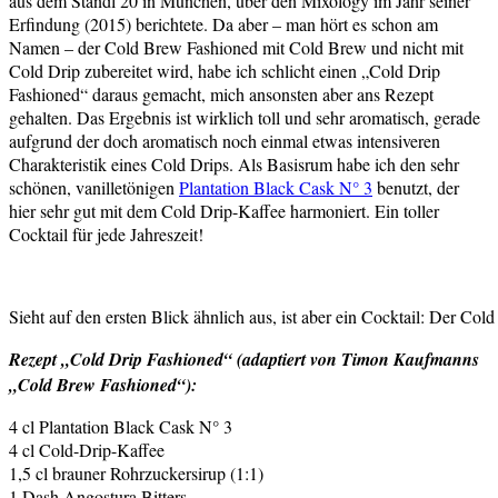
aus dem Standl 20 in München, über den Mixology im Jahr seiner
Erfindung (2015) berichtete. Da aber – man hört es schon am
Namen – der Cold Brew Fashioned mit Cold Brew und nicht mit
Cold Drip zubereitet wird, habe ich schlicht einen „Cold Drip
Fashioned“ daraus gemacht, mich ansonsten aber ans Rezept
gehalten. Das Ergebnis ist wirklich toll und sehr aromatisch, gerade
aufgrund der doch aromatisch noch einmal etwas intensiveren
Charakteristik eines Cold Drips. Als Basisrum habe ich den sehr
schönen, vanilletönigen
Plantation Black Cask N° 3
benutzt, der
hier sehr gut mit dem Cold Drip-Kaffee harmoniert. Ein toller
Cocktail für jede Jahreszeit!
Sieht auf den ersten Blick ähnlich aus, ist aber ein Cocktail: Der Col
Rezept „Cold Drip Fashioned“ (adaptiert von Timon Kaufmanns
„Cold Brew Fashioned“):
4 cl Plantation Black Cask N° 3
4 cl Cold-Drip-Kaffee
1,5 cl brauner Rohrzuckersirup (1:1)
1 Dash Angostura Bitters