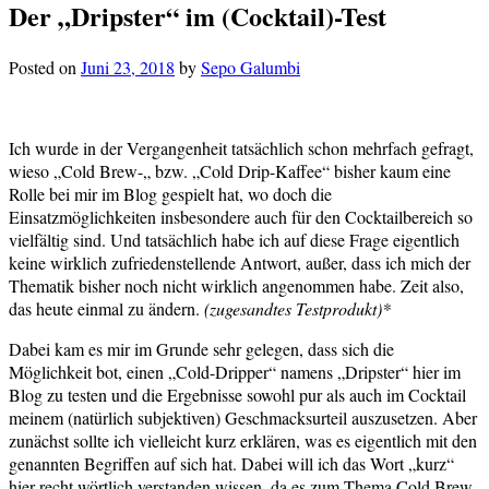
Der „Dripster“ im (Cocktail)-Test
Posted on
Juni 23, 2018
by
Sepo Galumbi
Ich wurde in der Vergangenheit tatsächlich schon mehrfach gefragt,
wieso „Cold Brew-„ bzw. „Cold Drip-Kaffee“ bisher kaum eine
Rolle bei mir im Blog gespielt hat, wo doch die
Einsatzmöglichkeiten insbesondere auch für den Cocktailbereich so
vielfältig sind. Und tatsächlich habe ich auf diese Frage eigentlich
keine wirklich zufriedenstellende Antwort, außer, dass ich mich der
Thematik bisher noch nicht wirklich angenommen habe. Zeit also,
das heute einmal zu ändern.
(zugesandtes Testprodukt)*
Dabei kam es mir im Grunde sehr gelegen, dass sich die
Möglichkeit bot, einen „Cold-Dripper“ namens „Dripster“ hier im
Blog zu testen und die Ergebnisse sowohl pur als auch im Cocktail
meinem (natürlich subjektiven) Geschmacksurteil auszusetzen. Aber
zunächst sollte ich vielleicht kurz erklären, was es eigentlich mit den
genannten Begriffen auf sich hat. Dabei will ich das Wort „kurz“
hier recht wörtlich verstanden wissen, da es zum Thema Cold Brew