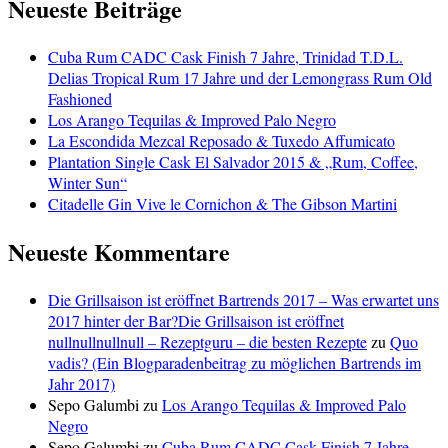
Neueste Beiträge
Cuba Rum CADC Cask Finish 7 Jahre, Trinidad T.D.L.
Delias Tropical Rum 17 Jahre und der Lemongrass Rum Old
Fashioned
Los Arango Tequilas & Improved Palo Negro
La Escondida Mezcal Reposado & Tuxedo Affumicato
Plantation Single Cask El Salvador 2015 & „Rum, Coffee,
Winter Sun“
Citadelle Gin Vive le Cornichon & The Gibson Martini
Neueste Kommentare
Die Grillsaison ist eröffnet Bartrends 2017 – Was erwartet uns
2017 hinter der Bar?Die Grillsaison ist eröffnet
nullnullnullnull – Rezeptguru – die besten Rezepte
zu
Quo
vadis? (Ein Blogparadenbeitrag zu möglichen Bartrends im
Jahr 2017)
Sepo Galumbi
zu
Los Arango Tequilas & Improved Palo
Negro
Sepo Galumbi
zu
Cuba Rum CADC Cask Finish 7 Jahre,