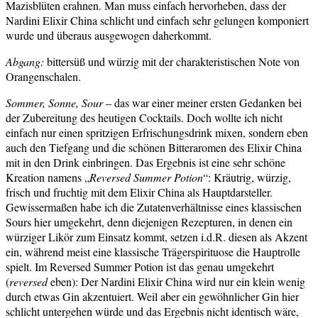
Mazisblüten erahnen. Man muss einfach hervorheben, dass der
Nardini Elixir China schlicht und einfach sehr gelungen komponiert
wurde und überaus ausgewogen daherkommt.
Abgang:
bittersüß und würzig mit der charakteristischen Note von
Orangenschalen.
Sommer, Sonne, Sour
– das war einer meiner ersten Gedanken bei
der Zubereitung des heutigen Cocktails. Doch wollte ich nicht
einfach nur einen spritzigen Erfrischungsdrink mixen, sondern eben
auch den Tiefgang und die schönen Bitteraromen des Elixir China
mit in den Drink einbringen. Das Ergebnis ist eine sehr schöne
Kreation namens „
Reversed Summer Potion
“: Kräutrig, würzig,
frisch und fruchtig mit dem Elixir China als Hauptdarsteller.
Gewissermaßen habe ich die Zutatenverhältnisse eines klassischen
Sours hier umgekehrt, denn diejenigen Rezepturen, in denen ein
würziger Likör zum Einsatz kommt, setzen i.d.R. diesen als Akzent
ein, während meist eine klassische Trägerspirituose die Hauptrolle
spielt. Im Reversed Summer Potion ist das genau umgekehrt
(
reversed
eben): Der Nardini Elixir China wird nur ein klein wenig
durch etwas Gin akzentuiert. Weil aber ein gewöhnlicher Gin hier
schlicht untergehen würde und das Ergebnis nicht identisch wäre,