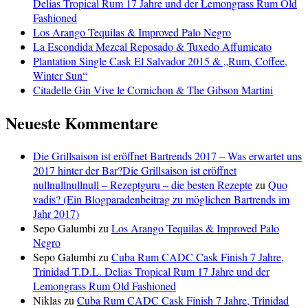
Delias Tropical Rum 17 Jahre und der Lemongrass Rum Old
Fashioned
Los Arango Tequilas & Improved Palo Negro
La Escondida Mezcal Reposado & Tuxedo Affumicato
Plantation Single Cask El Salvador 2015 & „Rum, Coffee,
Winter Sun“
Citadelle Gin Vive le Cornichon & The Gibson Martini
Neueste Kommentare
Die Grillsaison ist eröffnet Bartrends 2017 – Was erwartet uns
2017 hinter der Bar?Die Grillsaison ist eröffnet
nullnullnullnull – Rezeptguru – die besten Rezepte
zu
Quo
vadis? (Ein Blogparadenbeitrag zu möglichen Bartrends im
Jahr 2017)
Sepo Galumbi
zu
Los Arango Tequilas & Improved Palo
Negro
Sepo Galumbi
zu
Cuba Rum CADC Cask Finish 7 Jahre,
Trinidad T.D.L. Delias Tropical Rum 17 Jahre und der
Lemongrass Rum Old Fashioned
Niklas
zu
Cuba Rum CADC Cask Finish 7 Jahre, Trinidad