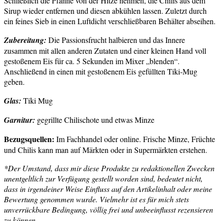
Schließlich die Pfanne von der Hitze nehmen, die Chilis aus dem
Sirup wieder entfernen und diesen abkühlen lassen. Zuletzt durch
ein feines Sieb in einen Luftdicht verschließbaren Behälter abseihen.
Zubereitung:
Die Passionsfrucht halbieren und das Innere
zusammen mit allen anderen Zutaten und einer kleinen Hand voll
gestoßenem Eis für ca. 5 Sekunden im Mixer „blenden“.
Anschließend in einen mit gestoßenem Eis gefüllten Tiki-Mug
geben.
Glas:
Tiki Mug
Garnitur:
gegrillte Chilischote und etwas Minze
Bezugsquellen:
Im Fachhandel oder online. Frische Minze, Früchte
und Chilis kann man auf Märkten oder in Supermärkten erstehen.
*Der Umstand, dass mir diese Produkte zu redaktionellen Zwecken
unentgeltlich zur Verfügung gestellt worden sind, bedeutet nicht,
dass in irgendeiner Weise Einfluss auf den Artikelinhalt oder meine
Bewertung genommen wurde. Vielmehr ist es für mich stets
unverrückbare Bedingung, völlig frei und unbeeinflusst rezensieren
zu können.