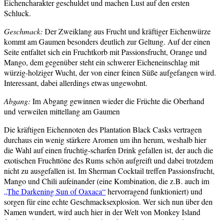
Eichencharakter geschuldet und machen Lust auf den ersten
Schluck.
Geschmack:
Der Zweiklang aus Frucht und kräftiger Eichenwürze
kommt am Gaumen besonders deutlich zur Geltung. Auf der einen
Seite entfaltet sich ein Fruchtkorb mit Passionsfrucht, Orange und
Mango, dem gegenüber steht ein schwerer Eicheneinschlag mit
würzig-holziger Wucht, der von einer feinen Süße aufgefangen wird.
Interessant, dabei allerdings etwas ungewohnt.
Abgang:
Im Abgang gewinnen wieder die Früchte die Oberhand
und verweilen mittellang am Gaumen
Die kräftigen Eichennoten des Plantation Black Casks vertragen
durchaus ein wenig stärkere Aromen um ihn herum, weshalb hier
die Wahl auf einen fruchtig-scharfen Drink gefallen ist, der auch die
exotischen Fruchttöne des Rums schön aufgreift und dabei trotzdem
nicht zu ausgefallen ist. Im Sherman Cocktail treffen Passionsfrucht,
Mango und Chili aufeinander (eine Kombination, die z.B. auch im
„The Darkening Sun of Oaxaca“
hervorragend funktioniert) und
sorgen für eine echte Geschmacksexplosion. Wer sich nun über den
Namen wundert, wird auch hier in der Welt von Monkey Island