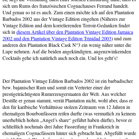
sich um Rums des französischen Cognachauses Ferrand handelt.
Und genau so ist es auch. Zum einen möchte ich auf den Plantation
Barbados 2002 aus der Vintage Edition eingehen (Näheres zur
Vintage Edition und dem korrelierenden Terroir-Gedanken findet
sich in
diesem Artikel über den Plantation Vintage Edition Jamaica
2002 und den Plantation Vintage Edition Trinidad 2003
) und zum
anderen den Plantation Black Cask N°3 ein wenig näher unter die
Lupe nehmen. Auf die beiden angekündigten, augenzwinkernden
Cocktails gehe ich natürlich auch noch ein. Und los geht’s!
Der Plantation Vintage Edition Barbados 2002 ist ein barbadischer
bzw. bajanischer Rum und somit ein Vertreter einer der
prestigeträchtigsten Rumerzeugerstaaten der Welt. Aus welcher
Destille er genau stammt, verrät Plantation nicht, wohl aber, dass er
den für karibische Verhältnisse stolzen Zeitraum von 12 Jahren in
ehemaligen Bourbonfässern reifen durfte (was vermutlich zu keinem
unerheblich hohen „Angel’s share“ geführt haben dürfte), bevor er
schließlich nochmals drei Jahre Fassreifung in Frankreich in
ehemaligen Cognacfässern hinter sich gebracht hat. Abgefüllt wurde