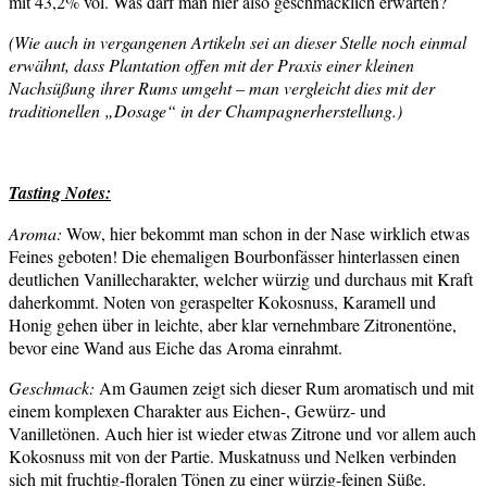
mit 43,2% vol. Was darf man hier also geschmacklich erwarten?
(Wie auch in vergangenen Artikeln sei an dieser Stelle noch einmal
erwähnt, dass Plantation offen mit der Praxis einer kleinen
Nachsüßung ihrer Rums umgeht – man vergleicht dies mit der
traditionellen „Dosage“ in der Champagnerherstellung.)
Tasting Notes:
Aroma:
Wow, hier bekommt man schon in der Nase wirklich etwas
Feines geboten! Die ehemaligen Bourbonfässer hinterlassen einen
deutlichen Vanillecharakter, welcher würzig und durchaus mit Kraft
daherkommt. Noten von geraspelter Kokosnuss, Karamell und
Honig gehen über in leichte, aber klar vernehmbare Zitronentöne,
bevor eine Wand aus Eiche das Aroma einrahmt.
Geschmack:
Am Gaumen zeigt sich dieser Rum aromatisch und mit
einem komplexen Charakter aus Eichen-, Gewürz- und
Vanilletönen. Auch hier ist wieder etwas Zitrone und vor allem auch
Kokosnuss mit von der Partie. Muskatnuss und Nelken verbinden
sich mit fruchtig-floralen Tönen zu einer würzig-feinen Süße.