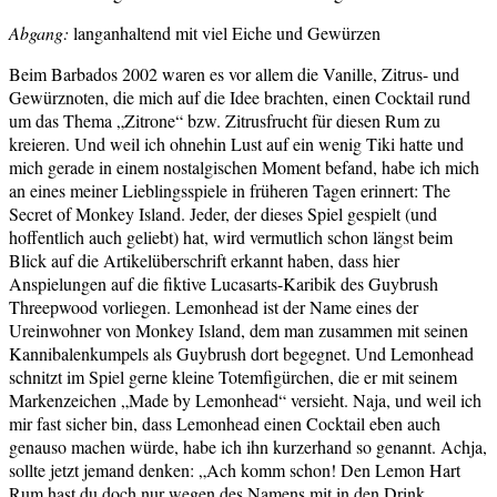
Abgang:
langanhaltend mit viel Eiche und Gewürzen
Beim Barbados 2002 waren es vor allem die Vanille, Zitrus- und
Gewürznoten, die mich auf die Idee brachten, einen Cocktail rund
um das Thema „Zitrone“ bzw. Zitrusfrucht für diesen Rum zu
kreieren. Und weil ich ohnehin Lust auf ein wenig Tiki hatte und
mich gerade in einem nostalgischen Moment befand, habe ich mich
an eines meiner Lieblingsspiele in früheren Tagen erinnert: The
Secret of Monkey Island. Jeder, der dieses Spiel gespielt (und
hoffentlich auch geliebt) hat, wird vermutlich schon längst beim
Blick auf die Artikelüberschrift erkannt haben, dass hier
Anspielungen auf die fiktive Lucasarts-Karibik des Guybrush
Threepwood vorliegen. Lemonhead ist der Name eines der
Ureinwohner von Monkey Island, dem man zusammen mit seinen
Kannibalenkumpels als Guybrush dort begegnet. Und Lemonhead
schnitzt im Spiel gerne kleine Totemfigürchen, die er mit seinem
Markenzeichen „Made by Lemonhead“ versieht. Naja, und weil ich
mir fast sicher bin, dass Lemonhead einen Cocktail eben auch
genauso machen würde, habe ich ihn kurzerhand so genannt. Achja,
sollte jetzt jemand denken: „Ach komm schon! Den Lemon Hart
Rum hast du doch nur wegen des Namens mit in den Drink