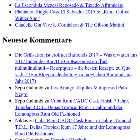
La Escondida Mezcal Reposado & Tuxedo Affumicato
Plantation Single Cask El Salvador 2015 & „Rum, Coffee,
Winter Sun“
Citadelle Gin Vive le Cornichon & The Gibson Martini
Neueste Kommentare
Die Grillsaison ist eröffnet Bartrends 2017 – Was erwartet uns
2017 hinter der Bar?Die Grillsaison ist eröffnet
nullnullnullnull – Rezeptguru – die besten Rezepte
zu
Quo
vadis? (Ein Blogparadenbeitrag zu möglichen Bartrends im
Jahr 2017)
Sepo Galumbi
zu
Los Arango Tequilas & Improved Palo
Negro
Sepo Galumbi
zu
Cuba Rum CADC Cask Finish 7 Jahre,
Trinidad T.D.L. Delias Tropical Rum 17 Jahre und der
Lemongrass Rum Old Fashioned
Niklas
zu
Cuba Rum CADC Cask Finish 7 Jahre, Trinidad
T.D.L. Delias Tropical Rum 17 Jahre und der Lemongrass
Rum Old Fashioned
Sepo Galumbi
zu
Frenchie Highball