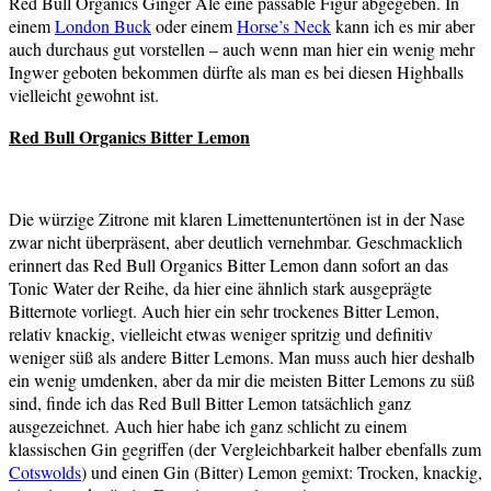
Red Bull Organics Ginger Ale eine passable Figur abgegeben. In
einem
London Buck
oder einem
Horse’s Neck
kann ich es mir aber
auch durchaus gut vorstellen – auch wenn man hier ein wenig mehr
Ingwer geboten bekommen dürfte als man es bei diesen Highballs
vielleicht gewohnt ist.
Red Bull Organics Bitter Lemon
Die würzige Zitrone mit klaren Limettenuntertönen ist in der Nase
zwar nicht überpräsent, aber deutlich vernehmbar. Geschmacklich
erinnert das Red Bull Organics Bitter Lemon dann sofort an das
Tonic Water der Reihe, da hier eine ähnlich stark ausgeprägte
Bitternote vorliegt. Auch hier ein sehr trockenes Bitter Lemon,
relativ knackig, vielleicht etwas weniger spritzig und definitiv
weniger süß als andere Bitter Lemons. Man muss auch hier deshalb
ein wenig umdenken, aber da mir die meisten Bitter Lemons zu süß
sind, finde ich das Red Bull Bitter Lemon tatsächlich ganz
ausgezeichnet. Auch hier habe ich ganz schlicht zu einem
klassischen Gin gegriffen (der Vergleichbarkeit halber ebenfalls zum
Cotswolds
) und einen Gin (Bitter) Lemon gemixt: Trocken, knackig,