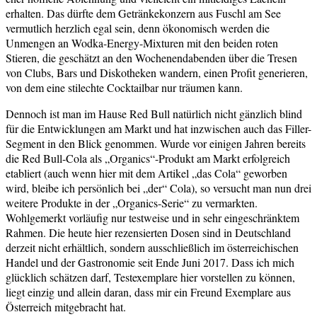
erhalten. Das dürfte dem Getränkekonzern aus Fuschl am See
vermutlich herzlich egal sein, denn ökonomisch werden die
Unmengen an Wodka-Energy-Mixturen mit den beiden roten
Stieren, die geschätzt an den Wochenendabenden über die Tresen
von Clubs, Bars und Diskotheken wandern, einen Profit generieren,
von dem eine stilechte Cocktailbar nur träumen kann.
Dennoch ist man im Hause Red Bull natürlich nicht gänzlich blind
für die Entwicklungen am Markt und hat inzwischen auch das Filler-
Segment in den Blick genommen. Wurde vor einigen Jahren bereits
die Red Bull-Cola als „Organics“-Produkt am Markt erfolgreich
etabliert (auch wenn hier mit dem Artikel „das Cola“ geworben
wird, bleibe ich persönlich bei „der“ Cola), so versucht man nun drei
weitere Produkte in der „Organics-Serie“ zu vermarkten.
Wohlgemerkt vorläufig nur testweise und in sehr eingeschränktem
Rahmen. Die heute hier rezensierten Dosen sind in Deutschland
derzeit nicht erhältlich, sondern ausschließlich im österreichischen
Handel und der Gastronomie seit Ende Juni 2017. Dass ich mich
glücklich schätzen darf, Testexemplare hier vorstellen zu können,
liegt einzig und allein daran, dass mir ein Freund Exemplare aus
Österreich mitgebracht hat.