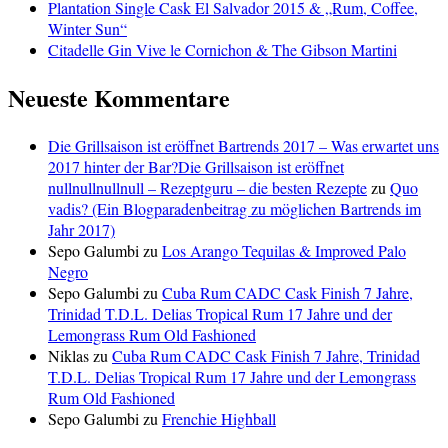
Plantation Single Cask El Salvador 2015 & „Rum, Coffee,
Winter Sun“
Citadelle Gin Vive le Cornichon & The Gibson Martini
Neueste Kommentare
Die Grillsaison ist eröffnet Bartrends 2017 – Was erwartet uns
2017 hinter der Bar?Die Grillsaison ist eröffnet
nullnullnullnull – Rezeptguru – die besten Rezepte
zu
Quo
vadis? (Ein Blogparadenbeitrag zu möglichen Bartrends im
Jahr 2017)
Sepo Galumbi
zu
Los Arango Tequilas & Improved Palo
Negro
Sepo Galumbi
zu
Cuba Rum CADC Cask Finish 7 Jahre,
Trinidad T.D.L. Delias Tropical Rum 17 Jahre und der
Lemongrass Rum Old Fashioned
Niklas
zu
Cuba Rum CADC Cask Finish 7 Jahre, Trinidad
T.D.L. Delias Tropical Rum 17 Jahre und der Lemongrass
Rum Old Fashioned
Sepo Galumbi
zu
Frenchie Highball