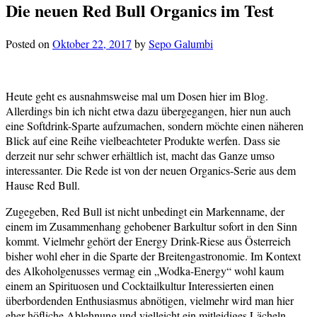
Die neuen Red Bull Organics im Test
Posted on
Oktober 22, 2017
by
Sepo Galumbi
Heute geht es ausnahmsweise mal um Dosen hier im Blog.
Allerdings bin ich nicht etwa dazu übergegangen, hier nun auch
eine Softdrink-Sparte aufzumachen, sondern möchte einen näheren
Blick auf eine Reihe vielbeachteter Produkte werfen. Dass sie
derzeit nur sehr schwer erhältlich ist, macht das Ganze umso
interessanter. Die Rede ist von der neuen Organics-Serie aus dem
Hause Red Bull.
Zugegeben, Red Bull ist nicht unbedingt ein Markenname, der
einem im Zusammenhang gehobener Barkultur sofort in den Sinn
kommt. Vielmehr gehört der Energy Drink-Riese aus Österreich
bisher wohl eher in die Sparte der Breitengastronomie. Im Kontext
des Alkoholgenusses vermag ein „Wodka-Energy“ wohl kaum
einem an Spirituosen und Cocktailkultur Interessierten einen
überbordenden Enthusiasmus abnötigen, vielmehr wird man hier
eher höfliche Ablehnung und vielleicht ein mitleidiges Lächeln