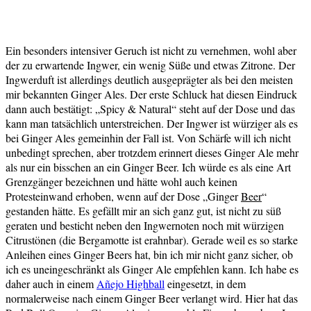
Ein besonders intensiver Geruch ist nicht zu vernehmen, wohl aber
der zu erwartende Ingwer, ein wenig Süße und etwas Zitrone. Der
Ingwerduft ist allerdings deutlich ausgeprägter als bei den meisten
mir bekannten Ginger Ales. Der erste Schluck hat diesen Eindruck
dann auch bestätigt: „Spicy & Natural“ steht auf der Dose und das
kann man tatsächlich unterstreichen. Der Ingwer ist würziger als es
bei Ginger Ales gemeinhin der Fall ist. Von Schärfe will ich nicht
unbedingt sprechen, aber trotzdem erinnert dieses Ginger Ale mehr
als nur ein bisschen an ein Ginger Beer. Ich würde es als eine Art
Grenzgänger bezeichnen und hätte wohl auch keinen
Protesteinwand erhoben, wenn auf der Dose „Ginger
Beer
“
gestanden hätte. Es gefällt mir an sich ganz gut, ist nicht zu süß
geraten und besticht neben den Ingwernoten noch mit würzigen
Citrustönen (die Bergamotte ist erahnbar). Gerade weil es so starke
Anleihen eines Ginger Beers hat, bin ich mir nicht ganz sicher, ob
ich es uneingeschränkt als Ginger Ale empfehlen kann. Ich habe es
daher auch in einem
Añejo Highball
eingesetzt, in dem
normalerweise nach einem Ginger Beer verlangt wird. Hier hat das