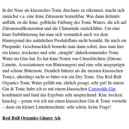
In der Nase als klassisches Tonic durchaus zu erkennen, macht sich
zunächst v.a. eine feine Zitrusnote bemerkbar. Was dann definitiv
auffällt, ist die feine, gelbliche Färbung des Tonic Waters, die ich auf
Zitronensaftkonzentrat und die Chinarinde zurückführe. Um eine
klare Farbfiltrierung hat man sich vermutlich auch vor dem
Hintergrund des natürlichen Produktflairs nicht bemüht, für mich ein
Pluspunkt. Geschmacklich bemerkt man dann sofort, dass man hier
ein klares, trockenes und sehr „straight“ daherkommendes Tonic
Water im Glas hat. Es hat feine Noten von Citrusfrüchten (Zitrone,
Limette, Assoziationen von Blutorangen) und eine sehr ausgeprägte
und schöne Bitternote. Deutlich bitterer als die meisten klassischen
Tonics, allerdings nicht so bitter wie ein Dry Tonic. Das Red Bull
Organics Tonic Water gefällt mir, ehrlich gesagt, sehr gut! In einem
Gin & Tonic habe ich es mit einem klassischen
Cotswolds Gin
kombiniert und fand das Ergebnis sehr ansprechend: Klar, trocken,
knackig – genau wie ich mir einen klassischen Gin & Tonic vorstelle
– dazu ein kleiner Limettenschnitz: sehr schön, keine Frage!
Red Bull Organics Ginger Ale