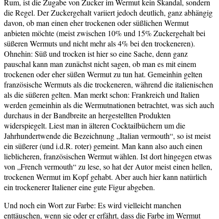
Rum, ist die Zugabe von Zucker im Wermut kein Skandal, sondern
die Regel. Der Zuckergehalt variiert jedoch deutlich, ganz abhängig
davon, ob man einen eher trockenen oder süßlichen Wermut
anbieten möchte (meist zwischen 10% und 15% Zuckergehalt bei
süßeren Wermuts und nicht mehr als 4% bei den trockeneren).
Ohnehin: Süß und trocken ist hier so eine Sache, denn ganz
pauschal kann man zunächst nicht sagen, ob man es mit einem
trockenen oder eher süßen Wermut zu tun hat. Gemeinhin gelten
französische Wermuts als die trockeneren, während die italienischen
als die süßeren gelten. Man merkt schon: Frankreich und Italien
werden gemeinhin als die Wermutnationen betrachtet, was sich auch
durchaus in der Bandbreite an hergestellten Produkten
widerspiegelt. Liest man in älteren Cocktailbüchern um die
Jahrhundertwende die Bezeichnung „Italian vermouth“, so ist meist
ein süßerer (und i.d.R. roter) gemeint. Man kann also auch einen
lieblicheren, französischen Wermut wählen. Ist dort hingegen etwas
von „French vermouth“ zu lese, so hat der Autor meist einen hellen,
trockenen Wermut im Kopf gehabt. Aber auch hier kann natürlich
ein trockenerer Italiener eine gute Figur abgeben.
Und noch ein Wort zur Farbe: Es wird vielleicht manchen
enttäuschen, wenn sie oder er erfährt, dass die Farbe im Wermut