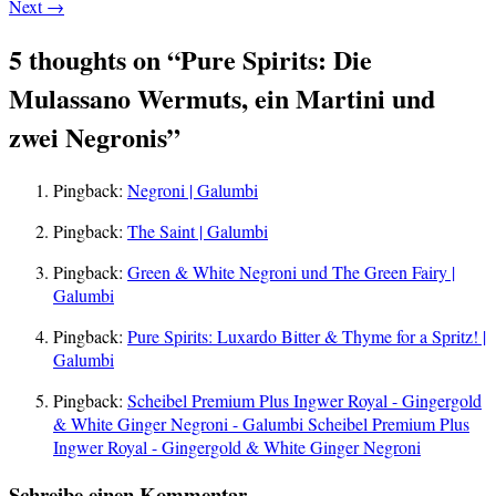
Next
→
5 thoughts on “
Pure Spirits: Die
Mulassano Wermuts, ein Martini und
zwei Negronis
”
Pingback:
Negroni | Galumbi
Pingback:
The Saint | Galumbi
Pingback:
Green & White Negroni und The Green Fairy |
Galumbi
Pingback:
Pure Spirits: Luxardo Bitter & Thyme for a Spritz! |
Galumbi
Pingback:
Scheibel Premium Plus Ingwer Royal - Gingergold
& White Ginger Negroni - Galumbi Scheibel Premium Plus
Ingwer Royal - Gingergold & White Ginger Negroni
Schreibe einen Kommentar