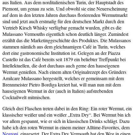
aus Italien. Aus dem norditalienischen Turin, der Hauptstadt des
Piemont, um genau zu sein. Und obwohl sie eine Neuerscheinung
auf dem in den letzten Jahren durchaus florierenden Wermutmarkt
sind und jetzt auch erstmalig für den deutschen Markt durch den
Vertrieb Kirsch Whisky verfügbar gemacht wurden, gibt es die
Mulassano Vermouths eigentlich schon deutlich länger. Zumindest
erzählt das die Marketinggeschichte des Produktes. Die Mulassanos
stammen nämlich aus dem gleichnamigen Café in Turin, welches
dort eine gastronomische Institution ist. Gelegen an der Piazza
Castello ist das Café bereits seit 1879 ein beliebter Treffpunkt bei
Intellektuellen, die dort durchaus auch gerne den hauseigenen
Wermut genießen. Nach einem alten Originalrezept des Gründers
Amilcare Mulassano hergestellt, welches er gemeinsam mit dem
Brennmeister Pietro Bordiga kreiert hat, will man nun mit dem
hauseigenen Wermut in der (auch in Italien) aufstrebenden
Cocktailwelt mitmischen.
Gleich drei Flaschen treten dabei in den Ring: Ein roter Wermut, ein
klassischer weißer und ein weißer „Extra Dry“. Bei Wermut bin ich
vor allem gespannt, wie er sich in klassischen Drinks schlägt. Dazu
habe ich den roten Wermut in einem meiner Alltime-Favorites, dem
Negroni
, eingesetzt. Der Extra Dry Vermouth hat den Weg in einen