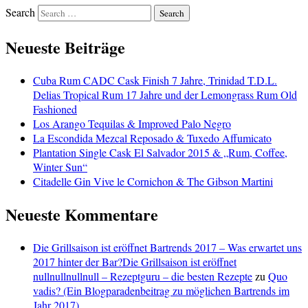
Search
Neueste Beiträge
Cuba Rum CADC Cask Finish 7 Jahre, Trinidad T.D.L.
Delias Tropical Rum 17 Jahre und der Lemongrass Rum Old
Fashioned
Los Arango Tequilas & Improved Palo Negro
La Escondida Mezcal Reposado & Tuxedo Affumicato
Plantation Single Cask El Salvador 2015 & „Rum, Coffee,
Winter Sun“
Citadelle Gin Vive le Cornichon & The Gibson Martini
Neueste Kommentare
Die Grillsaison ist eröffnet Bartrends 2017 – Was erwartet uns
2017 hinter der Bar?Die Grillsaison ist eröffnet
nullnullnullnull – Rezeptguru – die besten Rezepte
zu
Quo
vadis? (Ein Blogparadenbeitrag zu möglichen Bartrends im
Jahr 2017)