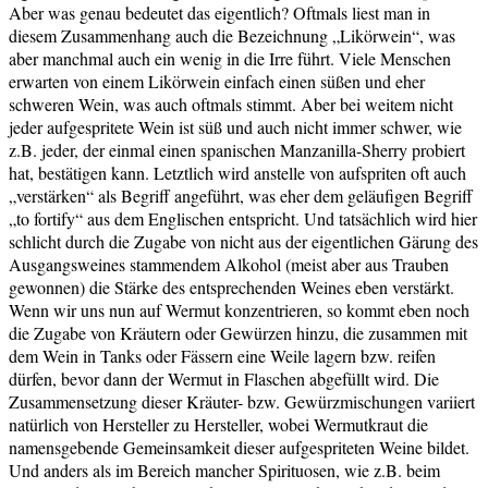
Aber was genau bedeutet das eigentlich? Oftmals liest man in
diesem Zusammenhang auch die Bezeichnung „Likörwein“, was
aber manchmal auch ein wenig in die Irre führt. Viele Menschen
erwarten von einem Likörwein einfach einen süßen und eher
schweren Wein, was auch oftmals stimmt. Aber bei weitem nicht
jeder aufgespritete Wein ist süß und auch nicht immer schwer, wie
z.B. jeder, der einmal einen spanischen Manzanilla-Sherry probiert
hat, bestätigen kann. Letztlich wird anstelle von aufspriten oft auch
„verstärken“ als Begriff angeführt, was eher dem geläufigen Begriff
„to fortify“ aus dem Englischen entspricht. Und tatsächlich wird hier
schlicht durch die Zugabe von nicht aus der eigentlichen Gärung des
Ausgangsweines stammendem Alkohol (meist aber aus Trauben
gewonnen) die Stärke des entsprechenden Weines eben verstärkt.
Wenn wir uns nun auf Wermut konzentrieren, so kommt eben noch
die Zugabe von Kräutern oder Gewürzen hinzu, die zusammen mit
dem Wein in Tanks oder Fässern eine Weile lagern bzw. reifen
dürfen, bevor dann der Wermut in Flaschen abgefüllt wird. Die
Zusammensetzung dieser Kräuter- bzw. Gewürzmischungen variiert
natürlich von Hersteller zu Hersteller, wobei Wermutkraut die
namensgebende Gemeinsamkeit dieser aufgespriteten Weine bildet.
Und anders als im Bereich mancher Spirituosen, wie z.B. beim