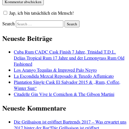
Jap, ich bin tatsächlich ein Mensch!
Search
Neueste Beiträge
Cuba Rum CADC Cask Finish 7 Jahre, Trinidad T.D.L.
Delias Tropical Rum 17 Jahre und der Lemongrass Rum Old
Fashioned
Los Arango Tequilas & Improved Palo Negro
La Escondida Mezcal Reposado & Tuxedo Affumicato
Plantation Single Cask El Salvador 2015 & „Rum, Coffee,
Winter Sun“
Citadelle Gin Vive le Cornichon & The Gibson Martini
Neueste Kommentare
Die Grillsaison ist eröffnet Bartrends 2017 – Was erwartet uns
2017 hinter der Bar?Die Grillsaison ist eröffnet