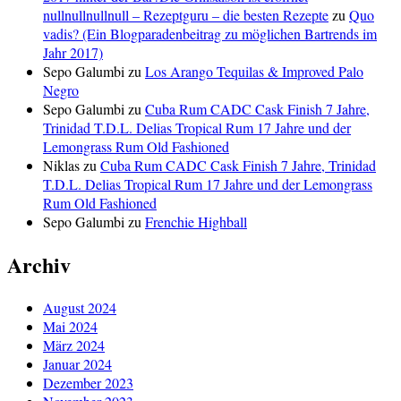
nullnullnullnull – Rezeptguru – die besten Rezepte
zu
Quo
vadis? (Ein Blogparadenbeitrag zu möglichen Bartrends im
Jahr 2017)
Sepo Galumbi
zu
Los Arango Tequilas & Improved Palo
Negro
Sepo Galumbi
zu
Cuba Rum CADC Cask Finish 7 Jahre,
Trinidad T.D.L. Delias Tropical Rum 17 Jahre und der
Lemongrass Rum Old Fashioned
Niklas
zu
Cuba Rum CADC Cask Finish 7 Jahre, Trinidad
T.D.L. Delias Tropical Rum 17 Jahre und der Lemongrass
Rum Old Fashioned
Sepo Galumbi
zu
Frenchie Highball
Archiv
August 2024
Mai 2024
März 2024
Januar 2024
Dezember 2023