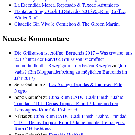
La Escondida Mezcal Reposado & Tuxedo Affumicato
Plantation Single Cask El Salvador 2015 & „Rum, Coffee,
Winter Sun“
Citadelle Gin Vive le Cornichon & The Gibson Martini
Neueste Kommentare
Die Grillsaison ist eröffnet Bartrends 2017 – Was erwartet uns
2017 hinter der Bar?Die Grillsaison ist eröffnet
nullnullnullnull – Rezeptguru – die besten Rezepte
zu
Quo
vadis? (Ein Blogparadenbeitrag zu möglichen Bartrends im
Jahr 2017)
Sepo Galumbi
zu
Los Arango Tequilas & Improved Palo
Negro
Sepo Galumbi
zu
Cuba Rum CADC Cask Finish 7 Jahre,
Trinidad T.D.L. Delias Tropical Rum 17 Jahre und der
Lemongrass Rum Old Fashioned
Niklas
zu
Cuba Rum CADC Cask Finish 7 Jahre, Trinidad
T.D.L. Delias Tropical Rum 17 Jahre und der Lemongrass
Rum Old Fashioned
Sepo Galumbi
zu
Frenchie Highball