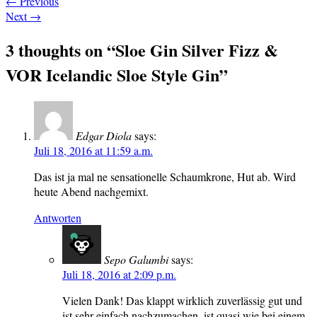
←
Previous
Next
→
3 thoughts on “
Sloe Gin Silver Fizz &
VOR Icelandic Sloe Style Gin
”
Edgar Diola
says:
Juli 18, 2016 at 11:59 a.m.
Das ist ja mal ne sensationelle Schaumkrone, Hut ab. Wird
heute Abend nachgemixt.
Antworten
Sepo Galumbi
says:
Juli 18, 2016 at 2:09 p.m.
Vielen Dank! Das klappt wirklich zuverlässig gut und
ist sehr einfach nachzumachen, ist quasi wie bei einem