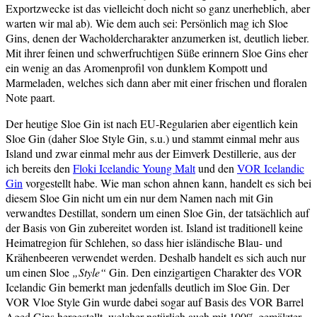
Exportzwecke ist das vielleicht doch nicht so ganz unerheblich, aber
warten wir mal ab). Wie dem auch sei: Persönlich mag ich Sloe
Gins, denen der Wacholdercharakter anzumerken ist, deutlich lieber.
Mit ihrer feinen und schwerfruchtigen Süße erinnern Sloe Gins eher
ein wenig an das Aromenprofil von dunklem Kompott und
Marmeladen, welches sich dann aber mit einer frischen und floralen
Note paart.
Der heutige Sloe Gin ist nach EU-Regularien aber eigentlich kein
Sloe Gin (daher Sloe Style Gin, s.u.) und stammt einmal mehr aus
Island und zwar einmal mehr aus der Eimverk Destillerie, aus der
ich bereits den
Floki Icelandic Young Malt
und den
VOR Icelandic
Gin
vorgestellt habe. Wie man schon ahnen kann, handelt es sich bei
diesem Sloe Gin nicht um ein nur dem Namen nach mit Gin
verwandtes Destillat, sondern um einen Sloe Gin, der tatsächlich auf
der Basis von Gin zubereitet worden ist. Island ist traditionell keine
Heimatregion für Schlehen, so dass hier isländische Blau- und
Krähenbeeren verwendet werden. Deshalb handelt es sich auch nur
um einen Sloe
„Style“
Gin. Den einzigartigen Charakter des VOR
Icelandic Gin bemerkt man jedenfalls deutlich im Sloe Gin. Der
VOR Vloe Style Gin wurde dabei sogar auf Basis des VOR Barrel
Aged Gins hergestellt, welcher natürlich auch mit 100% gemälzter