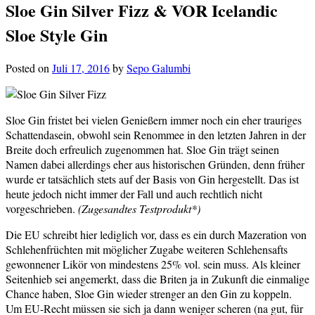
Sloe Gin Silver Fizz & VOR Icelandic
Sloe Style Gin
Posted on
Juli 17, 2016
by
Sepo Galumbi
Sloe Gin fristet bei vielen Genießern immer noch ein eher trauriges
Schattendasein, obwohl sein Renommee in den letzten Jahren in der
Breite doch erfreulich zugenommen hat. Sloe Gin trägt seinen
Namen dabei allerdings eher aus historischen Gründen, denn früher
wurde er tatsächlich stets auf der Basis von Gin hergestellt. Das ist
heute jedoch nicht immer der Fall und auch rechtlich nicht
vorgeschrieben.
(Zugesandtes Testprodukt*)
Die EU schreibt hier lediglich vor, dass es ein durch Mazeration von
Schlehenfrüchten mit möglicher Zugabe weiteren Schlehensafts
gewonnener Likör von mindestens 25% vol. sein muss. Als kleiner
Seitenhieb sei angemerkt, dass die Briten ja in Zukunft die einmalige
Chance haben, Sloe Gin wieder strenger an den Gin zu koppeln.
Um EU-Recht müssen sie sich ja dann weniger scheren (na gut, für