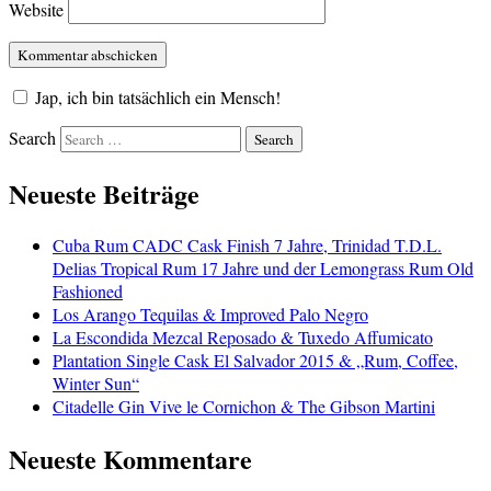
Website
Jap, ich bin tatsächlich ein Mensch!
Search
Neueste Beiträge
Cuba Rum CADC Cask Finish 7 Jahre, Trinidad T.D.L.
Delias Tropical Rum 17 Jahre und der Lemongrass Rum Old
Fashioned
Los Arango Tequilas & Improved Palo Negro
La Escondida Mezcal Reposado & Tuxedo Affumicato
Plantation Single Cask El Salvador 2015 & „Rum, Coffee,
Winter Sun“
Citadelle Gin Vive le Cornichon & The Gibson Martini
Neueste Kommentare