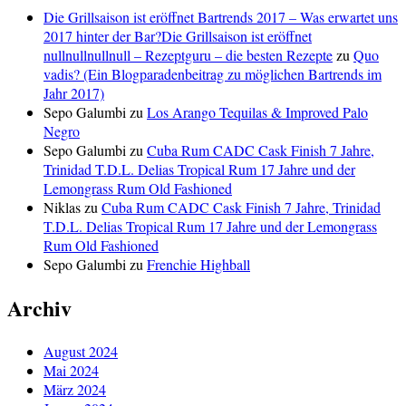
Die Grillsaison ist eröffnet Bartrends 2017 – Was erwartet uns
2017 hinter der Bar?Die Grillsaison ist eröffnet
nullnullnullnull – Rezeptguru – die besten Rezepte
zu
Quo
vadis? (Ein Blogparadenbeitrag zu möglichen Bartrends im
Jahr 2017)
Sepo Galumbi
zu
Los Arango Tequilas & Improved Palo
Negro
Sepo Galumbi
zu
Cuba Rum CADC Cask Finish 7 Jahre,
Trinidad T.D.L. Delias Tropical Rum 17 Jahre und der
Lemongrass Rum Old Fashioned
Niklas
zu
Cuba Rum CADC Cask Finish 7 Jahre, Trinidad
T.D.L. Delias Tropical Rum 17 Jahre und der Lemongrass
Rum Old Fashioned
Sepo Galumbi
zu
Frenchie Highball
Archiv
August 2024
Mai 2024
März 2024