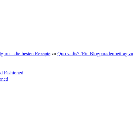
ptguru – die besten Rezepte
zu
Quo vadis? (Ein Blogparadenbeitrag zu
ld Fashioned
oned