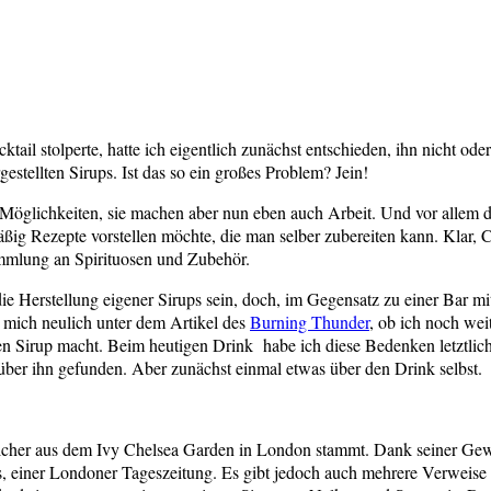
tail stolperte, hatte ich eigentlich zunächst entschieden, ihn nicht o
gestellten Sirups. Ist das so ein großes Problem? Jein!
 Möglichkeiten, sie machen aber nun eben auch Arbeit. Und vor allem da
g Rezepte vorstellen möchte, die man selber zubereiten kann. Klar, Co
Sammlung an Spirituosen und Zubehör.
Herstellung eigener Sirups sein, doch, im Gegensatz zu einer Bar mit 
e mich neulich unter dem Artikel des
Burning Thunder
, ob ich noch wei
en Sirup macht. Beim heutigen Drink habe ich diese Bedenken letztlich
r ihn gefunden. Aber zunächst einmal etwas über den Drink selbst.
elcher aus dem Ivy Chelsea Garden in London stammt. Dank seiner Gewü
 einer Londoner Tageszeitung. Es gibt jedoch auch mehrere Verweise 