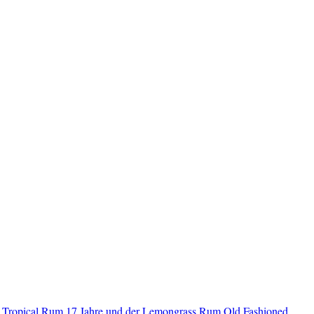
 Tropical Rum 17 Jahre und der Lemongrass Rum Old Fashioned