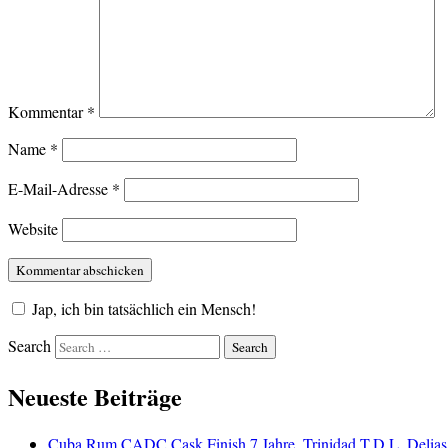
Kommentar
*
Name
*
E-Mail-Adresse
*
Website
Jap, ich bin tatsächlich ein Mensch!
Search
Neueste Beiträge
Cuba Rum CADC Cask Finish 7 Jahre, Trinidad T.D.L. Delias