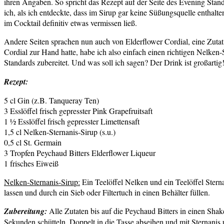
ihren Angaben. So spricht das Rezept auf der Seite des Evening Stan
ich, als ich entdeckte, dass im Sirup gar keine Süßungsquelle enthal
im Cocktail definitiv etwas vermissen ließ.
Andere Seiten sprachen nun auch von Elderflower Cordial, eine Zutat,
Cordial zur Hand hatte, habe ich also einfach einen richtigen Nelke
Standards zubereitet. Und was soll ich sagen? Der Drink ist großarti
Rezept:
5 cl Gin (z.B. Tanqueray Ten)
3 Esslöffel frisch gepresster Pink Grapefruitsaft
1 ½ Esslöffel frisch gepresster Limettensaft
1,5 cl Nelken-Sternanis-Sirup (s.u.)
0,5 cl St. Germain
3 Tropfen Peychaud Bitters Elderflower Liqueur
1 frisches Eiweiß
Nelken-Sternanis-Sirup:
Ein Teelöffel Nelken und ein Teelöffel Ste
lassen und durch ein Sieb oder Filtertuch in einen Behälter füllen.
Zubereitung:
Alle Zutaten bis auf die Peychaud Bitters in einen Sha
Sekunden schütteln. Doppelt in die Tasse abseihen und mit Sternanis 