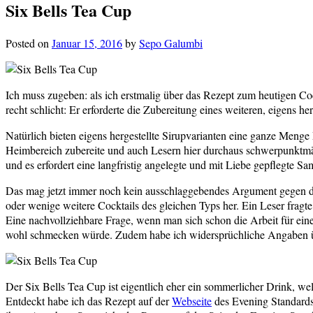
Six Bells Tea Cup
Posted on
Januar 15, 2016
by
Sepo Galumbi
Ich muss zugeben: als ich erstmalig über das Rezept zum heutigen Cock
recht schlicht: Er erforderte die Zubereitung eines weiteren, eigens her
Natürlich bieten eigens hergestellte Sirupvarianten eine ganze Menge
Heimbereich zubereite und auch Lesern hier durchaus schwerpunktmäßi
und es erfordert eine langfristig angelegte und mit Liebe gepflegte 
Das mag jetzt immer noch kein ausschlaggebendes Argument gegen die 
oder wenige weitere Cocktails des gleichen Typs her. Ein Leser fragt
Eine nachvollziehbare Frage, wenn man sich schon die Arbeit für ein
wohl schmecken würde. Zudem habe ich widersprüchliche Angaben übe
Der Six Bells Tea Cup ist eigentlich eher ein sommerlicher Drink, w
Entdeckt habe ich das Rezept auf der
Webseite
des Evening Standards,