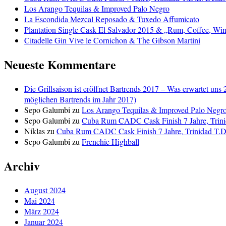
Los Arango Tequilas & Improved Palo Negro
La Escondida Mezcal Reposado & Tuxedo Affumicato
Plantation Single Cask El Salvador 2015 & „Rum, Coffee, Win
Citadelle Gin Vive le Cornichon & The Gibson Martini
Neueste Kommentare
Die Grillsaison ist eröffnet Bartrends 2017 – Was erwartet uns 
möglichen Bartrends im Jahr 2017)
Sepo Galumbi
zu
Los Arango Tequilas & Improved Palo Negr
Sepo Galumbi
zu
Cuba Rum CADC Cask Finish 7 Jahre, Trini
Niklas
zu
Cuba Rum CADC Cask Finish 7 Jahre, Trinidad T.D.
Sepo Galumbi
zu
Frenchie Highball
Archiv
August 2024
Mai 2024
März 2024
Januar 2024