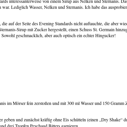
dards interessanterweise von einem Sirup aus Nelken und Sternanis. Das
ten war. Lediglich Wasser, Nelken und Sternanis. Ich habe das ausprobi
 die auf der Seite des Evening Standards nicht auftauchte, die aber wi
n-Sternanis-Sirup mit Zucker hergestellt, einen Schuss St. Germain h
g! Sowohl geschmacklich, aber auch optisch ein echter Hingucker!
rnanis im Mörser fein zerstoßen und mit 300 ml Wasser und 150 Gramm
ker geben und zunächst kräftig ohne Eis schütteln (einen „Dry Shake“ d
und drei Tropfen Peychaud Bitters garnieren.