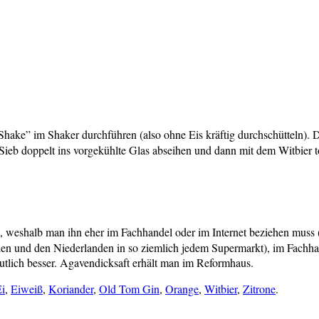
hake” im Shaker durchführen (also ohne Eis kräftig durchschütteln). 
s Sieb doppelt ins vorgekühlte Glas abseihen und dann mit dem Witbier 
ch, weshalb man ihn eher im Fachhandel oder im Internet beziehen muss
en und den Niederlanden in so ziemlich jedem Supermarkt), im Fachhan
deutlich besser. Agavendicksaft erhält man im Reformhaus.
i
,
Eiweiß
,
Koriander
,
Old Tom Gin
,
Orange
,
Witbier
,
Zitrone
.