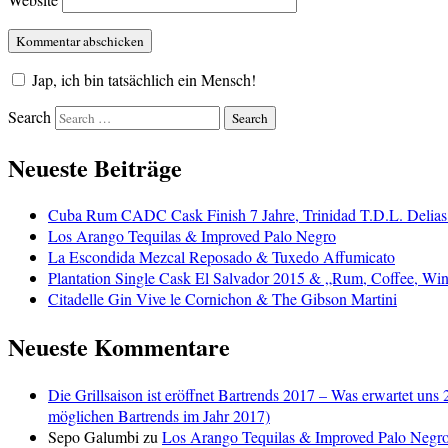
Jap, ich bin tatsächlich ein Mensch!
Search
Neueste Beiträge
Cuba Rum CADC Cask Finish 7 Jahre, Trinidad T.D.L. Delias
Los Arango Tequilas & Improved Palo Negro
La Escondida Mezcal Reposado & Tuxedo Affumicato
Plantation Single Cask El Salvador 2015 & „Rum, Coffee, Win
Citadelle Gin Vive le Cornichon & The Gibson Martini
Neueste Kommentare
Die Grillsaison ist eröffnet Bartrends 2017 – Was erwartet uns 
möglichen Bartrends im Jahr 2017)
Sepo Galumbi
zu
Los Arango Tequilas & Improved Palo Negr