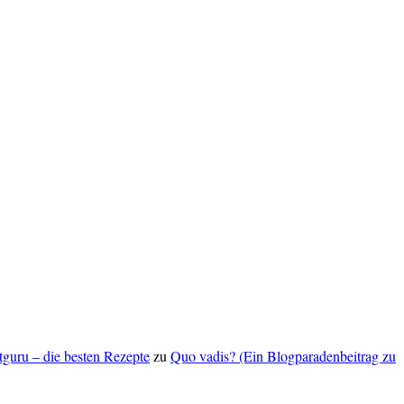
ptguru – die besten Rezepte
zu
Quo vadis? (Ein Blogparadenbeitrag zu