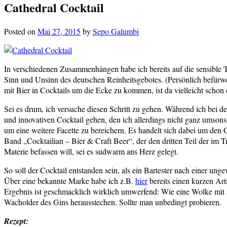
Cathedral Cocktail
Posted on
Mai 27, 2015
by
Sepo Galumbi
In verschiedenen Zusammenhängen habe ich bereits auf die sensible 
Sinn und Unsinn des deutschen Reinheitsgebotes. (Persönlich befürw
mit Bier in Cocktails um die Ecke zu kommen, ist da vielleicht schon 
Sei es drum, ich versuche diesen Schritt zu gehen. Während ich bei d
und innovativen Cocktail gehen, den ich allerdings nicht ganz umsons
um eine weitere Facette zu bereichern. Es handelt sich dabei um den
Band „Cocktailian – Bier & Craft Beer“, der den dritten Teil der im Tr
Materie befassen will, sei es sudwarm ans Herz gelegt.
So soll der Cocktail entstanden sein, als ein Bartester nach einer un
Über eine bekannte Marke habe ich z.B.
hier
bereits einen kurzen Ar
Ergebnis ist geschmacklich wirklich umwerfend: Wie eine Wolke mit s
Wacholder des Gins herausstechen. Sollte man unbedingt probieren.
Rezept: