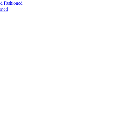
ld Fashioned
oned