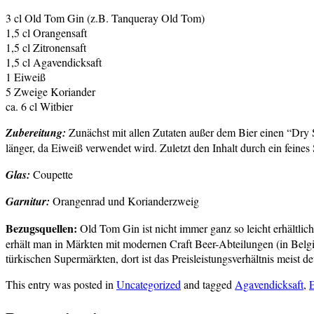
3 cl Old Tom Gin (z.B. Tanqueray Old Tom)
1,5 cl Orangensaft
1,5 cl Zitronensaft
1,5 cl Agavendicksaft
1 Eiweiß
5 Zweige Koriander
ca. 6 cl Witbier
Zubereitung:
Zunächst mit allen Zutaten außer dem Bier einen “Dry S
länger, da Eiweiß verwendet wird. Zuletzt den Inhalt durch ein feine
Glas:
Coupette
Garnitur:
Orangenrad und Korianderzweig
Bezugsquellen:
Old Tom Gin ist nicht immer ganz so leicht erhältli
erhält man in Märkten mit modernen Craft Beer-Abteilungen (in Belgi
türkischen Supermärkten, dort ist das Preisleistungsverhältnis meist 
This entry was posted in
Uncategorized
and tagged
Agavendicksaft
,
E