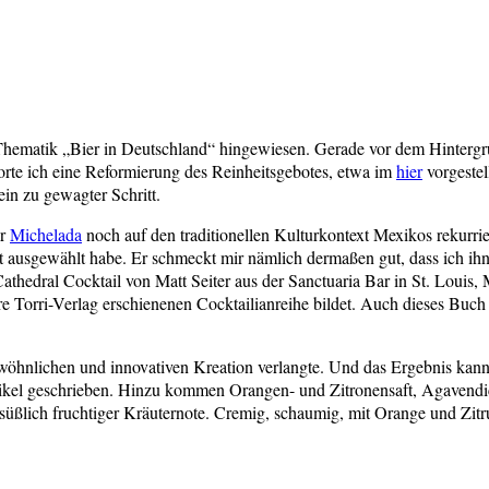
Thematik „Bier in Deutschland“ hingewiesen. Gerade vor dem Hintergru
orte ich eine Reformierung des Reinheitsgebotes, etwa im
hier
vorgestel
ein zu gewagter Schritt.
er
Michelada
noch auf den traditionellen Kulturkontext Mexikos rekurrie
t ausgewählt habe. Er schmeckt mir nämlich dermaßen gut, dass ich ihn f
 Cathedral Cocktail von Matt Seiter aus der Sanctuaria Bar in St. Lou
e Torri-Verlag erschienenen Cocktailianreihe bildet. Auch dieses Buch i
gewöhnlichen und innovativen Kreation verlangte. Und das Ergebnis kann
tikel geschrieben. Hinzu kommen Orangen- und Zitronensaft, Agavendi
üßlich fruchtiger Kräuternote. Cremig, schaumig, mit Orange und Zitr