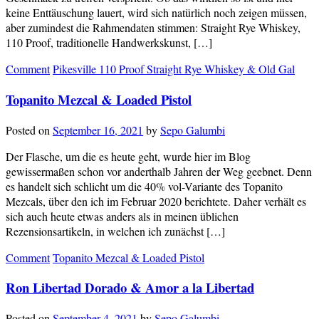
keine Enttäuschung lauert, wird sich natürlich noch zeigen müssen,
aber zumindest die Rahmendaten stimmen: Straight Rye Whiskey,
110 Proof, traditionelle Handwerkskunst, […]
Comment
Pikesville 110 Proof Straight Rye Whiskey & Old Gal
Topanito Mezcal & Loaded Pistol
Posted on
September 16, 2021
by
Sepo Galumbi
Der Flasche, um die es heute geht, wurde hier im Blog
gewissermaßen schon vor anderthalb Jahren der Weg geebnet. Denn
es handelt sich schlicht um die 40% vol-Variante des Topanito
Mezcals, über den ich im Februar 2020 berichtete. Daher verhält es
sich auch heute etwas anders als in meinen üblichen
Rezensionsartikeln, in welchen ich zunächst […]
Comment
Topanito Mezcal & Loaded Pistol
Ron Libertad Dorado & Amor a la Libertad
Posted on
September 4, 2021
by
Sepo Galumbi