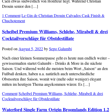
Caen etwas südwestlich von Honfleur liegt. Während Christian
Drouin senior den […]
1 Comment
Le Gin de Christian Drouin Calvados Cask Finish &
Chuchotement
Scheibel Premium Williams, Schlehe, Mirabell & drei
Cocktailvorschläge für Obstdestillate
Posted on
August 5, 2022
by
Sepo Galumbi
Nach einer kleinen Sommerpause geht es heute nun endlich weiter –
gewissermaßen startet Galumbi – Drinks & More in die nächste
Saison. Und während wohl die meisten beim Wort „Saison“ an den
Fußball denken, haben u.a. natürlich auch unterschiedliche
Obstsorten ihre Saison, womit wir (mehr oder weniger) elegant
mitten im heutigen Thema angekommen wären: Es […]
Comment
Scheibel Premium Williams, Schlehe, Mirabell & drei
Cocktailvorschläge für Obstdestillate
Waterford Single Farm Origin Broomlands Edition 1.2