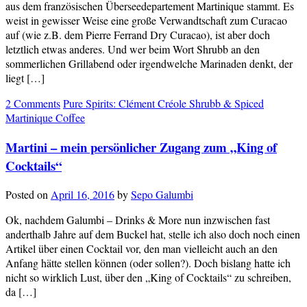
aus dem französischen Überseedepartement Martinique stammt. Es
weist in gewisser Weise eine große Verwandtschaft zum Curacao
auf (wie z.B. dem Pierre Ferrand Dry Curacao), ist aber doch
letztlich etwas anderes. Und wer beim Wort Shrubb an den
sommerlichen Grillabend oder irgendwelche Marinaden denkt, der
liegt […]
2 Comments
Pure Spirits: Clément Créole Shrubb & Spiced
Martinique Coffee
Martini – mein persönlicher Zugang zum „King of
Cocktails“
Posted on
April 16, 2016
by
Sepo Galumbi
Ok, nachdem Galumbi – Drinks & More nun inzwischen fast
anderthalb Jahre auf dem Buckel hat, stelle ich also doch noch einen
Artikel über einen Cocktail vor, den man vielleicht auch an den
Anfang hätte stellen können (oder sollen?). Doch bislang hatte ich
nicht so wirklich Lust, über den „King of Cocktails“ zu schreiben,
da […]