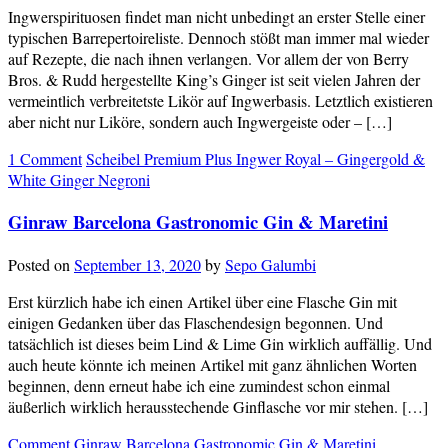
Ingwerspirituosen findet man nicht unbedingt an erster Stelle einer
typischen Barrepertoireliste. Dennoch stößt man immer mal wieder
auf Rezepte, die nach ihnen verlangen. Vor allem der von Berry
Bros. & Rudd hergestellte King’s Ginger ist seit vielen Jahren der
vermeintlich verbreitetste Likör auf Ingwerbasis. Letztlich existieren
aber nicht nur Liköre, sondern auch Ingwergeiste oder – […]
1 Comment
Scheibel Premium Plus Ingwer Royal – Gingergold &
White Ginger Negroni
Ginraw Barcelona Gastronomic Gin & Maretini
Posted on
September 13, 2020
by
Sepo Galumbi
Erst kürzlich habe ich einen Artikel über eine Flasche Gin mit
einigen Gedanken über das Flaschendesign begonnen. Und
tatsächlich ist dieses beim Lind & Lime Gin wirklich auffällig. Und
auch heute könnte ich meinen Artikel mit ganz ähnlichen Worten
beginnen, denn erneut habe ich eine zumindest schon einmal
äußerlich wirklich herausstechende Ginflasche vor mir stehen. […]
Comment
Ginraw Barcelona Gastronomic Gin & Maretini