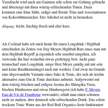
Yuzufrucht wird auch am Gaumen sehr schön zur Geltung gebracht
und überzeugt mit ihren würzig-erfrischenden Tönen. Dazu
kommen eine feine Süße, erdige und florale Töne und Assoziationen
von Kokosblütenzucker. Der Alkohol ist nicht zu bemerken.
Abgang:
leicht, fruchtig-frisch und eher kurz.
Als Cocktail habe ich mich heute für einen Longdrink / Highball
entschieden (in Zeiten von Jörg Meyers Highball-Bars muss man mit
dem Highball-Begriff ja eigentlich sehr sensibel umgehen, ich
verwende ihn hier weiterhin etwas großzügig bzw. nicht ganz
trennscharf zum Longdrink, möge Herr Meyer gnädig mit mir sein
und keine Basilikumstängel nach mir werfen). Und zwar im Grunde
eine abgewandelte Variante eines Sake & Tonic, der sich als leichte
alternative zum Gin & Tonic durchaus anbietet. Aufgewertet mit
dem würzig-frischen und erdigen Aroma des Shiragiku Yuzu,
frischen Himbeeren und etwas Himbeergeist (ich habe
F. Meyers
Eau-de-Vie de Framboise
verwendet), erhält man einen schönen,
nicht zu starken, aber dennoch sehr erfrischenden Drink. Das schön
trockene Tonic Water aus der Red Bull Organics-Serie funktioniert