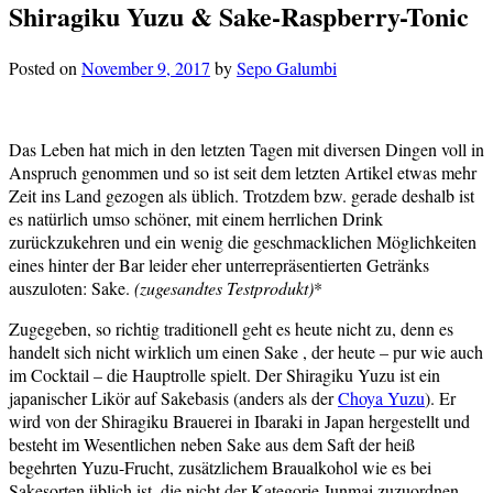
Shiragiku Yuzu & Sake-Raspberry-Tonic
Posted on
November 9, 2017
by
Sepo Galumbi
Das Leben hat mich in den letzten Tagen mit diversen Dingen voll in
Anspruch genommen und so ist seit dem letzten Artikel etwas mehr
Zeit ins Land gezogen als üblich. Trotzdem bzw. gerade deshalb ist
es natürlich umso schöner, mit einem herrlichen Drink
zurückzukehren und ein wenig die geschmacklichen Möglichkeiten
eines hinter der Bar leider eher unterrepräsentierten Getränks
auszuloten: Sake.
(zugesandtes Testprodukt)
*
Zugegeben, so richtig traditionell geht es heute nicht zu, denn es
handelt sich nicht wirklich um einen Sake , der heute – pur wie auch
im Cocktail – die Hauptrolle spielt. Der Shiragiku Yuzu ist ein
japanischer Likör auf Sakebasis (anders als der
Choya Yuzu
). Er
wird von der Shiragiku Brauerei in Ibaraki in Japan hergestellt und
besteht im Wesentlichen neben Sake aus dem Saft der heiß
begehrten Yuzu-Frucht, zusätzlichem Braualkohol wie es bei
Sakesorten üblich ist, die nicht der Kategorie Junmai zuzuordnen