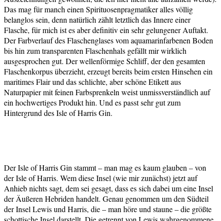
Das mag für manch einen Spirituosenpragmatiker alles völlig
belanglos sein, denn natürlich zählt letztlich das Innere einer
Flasche, für mich ist es aber definitiv ein sehr gelungener Auftakt.
Der Farbverlauf des Flaschenglases vom aquamarinfarbenen Boden
bis hin zum transparenten Flaschenhals gefällt mir wirklich
ausgesprochen gut. Der wellenförmige Schliff, der den gesamten
Flaschenkorpus überzieht, erzeugt bereits beim ersten Hinsehen ein
maritimes Flair und das schlichte, aber schöne Etikett aus
Naturpapier mit feinen Farbsprenkeln weist unmissverständlich auf
ein hochwertiges Produkt hin. Und es passt sehr gut zum
Hintergrund des Isle of Harris Gin.
Der Isle of Harris Gin stammt – man mag es kaum glauben – von
der Isle of Harris. Wem diese Insel (wie mir zunächst) jetzt auf
Anhieb nichts sagt, dem sei gesagt, dass es sich dabei um eine Insel
der Äußeren Hebriden handelt. Genau genommen um den Südteil
der Insel Lewis und Harris, die – man höre und staune – die größte
schottische Insel darstellt. Die getrennt von Lewis wahrgenommene