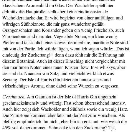
klassischem Aromenbild im Glas: Der Wacholder spielt hier
definitiv die Hauptrolle, stellt aber keine eindimensionale
Wacholderattacke dar. Er wird begleitet von einer auffälligen und
würzigen Süßholznote, die mir ganz wunderbar gefällt.
Orangenschalen und Koriander geben ein wenig Frische ab, auch
Zitronentöne sind darunter. Vegetabile Noten, ein klein wenig
Pfeffer und tatsächlich eine schwer definierbare, maritime Note sind
mit von der Partie. Ich würde lügen, wenn ich sagen würde: „Das ist
eindeutig der Zuckertang!“, denn dazu fehlt mir die Erfahrung mit
diesem Botanical. Auch ist dieser Einschlag nicht vergleichbar mit
den maritimen Noten eines rauen Küsten- bzw. Inselwhiskys, aber
sie sind da: Nuancen von Salz, und vielleicht wirklich etwas
Seetang. Der Isle of Harris Gin bietet ein fantastisches und
vielschichtiges Aroma, ohne dabei seine Wurzeln zu vergessen.
Geschmack:
Am Gaumen ist der Isle of Harris Gin ungemein
geschmacksintensiv und würzig. Fast schon überraschend intensiv.
Auch hier zeigt sich Wacholder und Süßholz sowie ein wenig Harz.
Die Zitrustöne kommen ebenfalls mit der Zeit zum Vorschein. Als
pfeffrig empfinde ich ihn nicht, eher bin ich erstaunt, wie weich die
45% vol. daherkommen. Schmecke ich den Zuckertang? Tja,