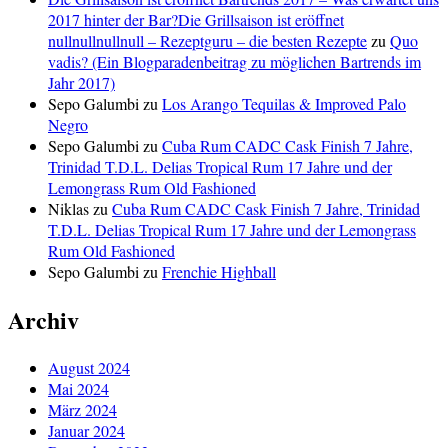
2017 hinter der Bar?Die Grillsaison ist eröffnet
nullnullnullnull – Rezeptguru – die besten Rezepte
zu
Quo
vadis? (Ein Blogparadenbeitrag zu möglichen Bartrends im
Jahr 2017)
Sepo Galumbi
zu
Los Arango Tequilas & Improved Palo
Negro
Sepo Galumbi
zu
Cuba Rum CADC Cask Finish 7 Jahre,
Trinidad T.D.L. Delias Tropical Rum 17 Jahre und der
Lemongrass Rum Old Fashioned
Niklas
zu
Cuba Rum CADC Cask Finish 7 Jahre, Trinidad
T.D.L. Delias Tropical Rum 17 Jahre und der Lemongrass
Rum Old Fashioned
Sepo Galumbi
zu
Frenchie Highball
Archiv
August 2024
Mai 2024
März 2024
Januar 2024