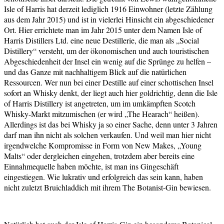
Isle of Harris hat derzeit lediglich 1916 Einwohner (letzte Zählung
aus dem Jahr 2015) und ist in vielerlei Hinsicht ein abgeschiedener
Ort. Hier errichtete man im Jahr 2015 unter dem Namen Isle of
Harris Distillers Ltd. eine neue Destillerie, die man als „Social
Distillery“ versteht, um der ökonomischen und auch touristischen
Abgeschiedenheit der Insel ein wenig auf die Sprünge zu helfen –
und das Ganze mit nachhaltigem Blick auf die natürlichen
Ressourcen. Wer nun bei einer Destille auf einer schottischen Insel
sofort an Whisky denkt, der liegt auch hier goldrichtig, denn die Isle
of Harris Distillery ist angetreten, um im umkämpften Scotch
Whisky-Markt mitzumischen (er wird „The Hearach“ heißen).
Allerdings ist das bei Whisky ja so einer Sache, denn unter 3 Jahren
darf man ihn nicht als solchen verkaufen. Und weil man hier nicht
irgendwelche Kompromisse in Form von New Makes, „Young
Malts“ oder dergleichen eingehen, trotzdem aber bereits eine
Einnahmequelle haben möchte, ist man ins Gingeschäft
eingestiegen. Wie lukrativ und erfolgreich das sein kann, haben
nicht zuletzt Bruichladdich mit ihrem The Botanist-Gin bewiesen.