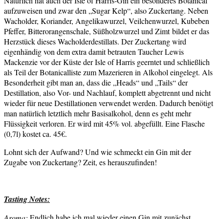
Natürlich hat auch der Isle of Harris-Gin ein besonderes Botanical
aufzuweisen und zwar den „Sugar Kelp“, also Zuckertang. Neben
Wacholder, Koriander, Angelikawurzel, Veilchenwurzel, Kubeben
Pfeffer, Bitterorangenschale, Süßholzwurzel und Zimt bildet er das
Herzstück dieses Wacholderdestillats. Der Zuckertang wird
eigenhändig von dem extra damit betrauten Taucher Lewis
Mackenzie vor der Küste der Isle of Harris geerntet und schließlich
als Teil der Botanicalliste zum Mazerieren in Alkohol eingelegt. Als
Besonderheit gibt man an, dass die „Heads“ und „Tails“ der
Destillation, also Vor- und Nachlauf, komplett abgetrennt und nicht
wieder für neue Destillationen verwendet werden. Dadurch benötigt
man natürlich letztlich mehr Basisalkohol, denn es geht mehr
Flüssigkeit verloren. Er wird mit 45% vol. abgefüllt. Eine Flasche
(0,7l) kostet ca. 45€.
Lohnt sich der Aufwand? Und wie schmeckt ein Gin mit der
Zugabe von Zuckertang? Zeit, es herauszufinden!
Tasting Notes:
Aroma:
Endlich habe ich mal wieder einen Gin mit zunächst