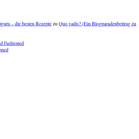
ptguru – die besten Rezepte
zu
Quo vadis? (Ein Blogparadenbeitrag zu
ld Fashioned
oned