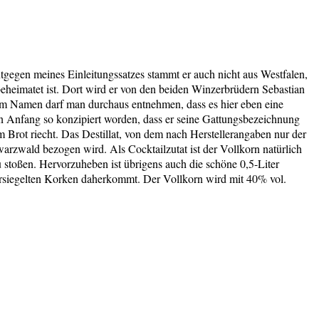
entgegen meines Einleitungssatzes stammt er auch nicht aus Westfalen,
eheimatet ist. Dort wird er von den beiden Winzerbrüdern Sebastian
dem Namen darf man durchaus entnehmen, dass es hier eben eine
on Anfang so konzipiert worden, dass er seine Gattungsbezeichnung
m Brot riecht. Das Destillat, von dem nach Herstellerangaben nur der
arzwald bezogen wird. Als Cocktailzutat ist der Vollkorn natürlich
u stoßen. Hervorzuheben ist übrigens auch die schöne 0,5-Liter
ersiegelten Korken daherkommt. Der Vollkorn wird mit 40% vol.