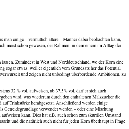
 bis man einige – vermutlich ältere – Männer dabei beobachten kann,
auch meist schon gewesen, der Rahmen, in dem einem im Alltag der
nden lassen. Zumindest in West und Norddeutschland, wo der Korn eine
ng sogar etwas, weil er eigentlich vom Grundsatz her das Potential
onsverwurzelt und zeigen nicht unbedingt überbordende Ambitionen, zu
estens 32 % vol. aufweisen, ab 37,5% vol. darf er sich auch
ugegeben wird, was wiederum durch den enthaltenen Malzzucker die
 auf Trinkstärke herabgesetzt. Anschließend werden einige
als Getreidegrundlage verwendet werden – oder eine Mischung
en aufweisen kann. Dies hat z.B. auch schon zum skurrilen Umstand
rascht und die natürlich auch nicht für jeden Korn überhaupt in Frage