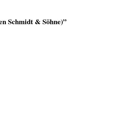
gen Schmidt & Söhne)
”