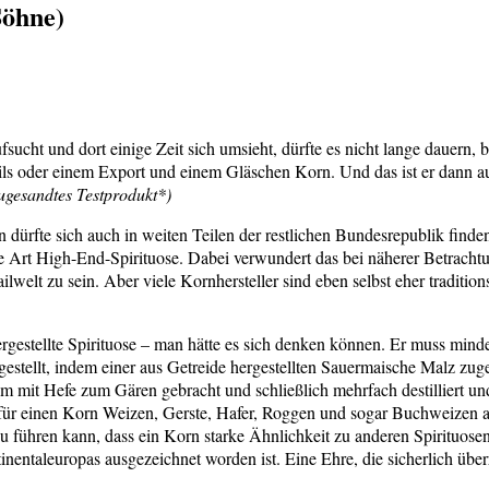
Söhne)
fsucht und dort einige Zeit sich umsieht, dürfte es nicht lange dauern,
Pils oder einem Export und einem Gläschen Korn. Und das ist er dann 
ugesandtes Testprodukt*)
ern dürfte sich auch in weiten Teilen der restlichen Bundesrepublik fi
ne Art High-End-Spirituose. Dabei verwundert das bei näherer Betrachtu
lwelt zu sein. Aber viele Kornhersteller sind eben selbst eher traditi
ergestellte Spirituose – man hätte es sich denken können. Er muss mind
gestellt, indem einer aus Getreide hergestellten Sauermaische Malz z
 mit Hefe zum Gären gebracht und schließlich mehrfach destilliert und
 für einen Korn Weizen, Gerste, Hafer, Roggen und sogar Buchweizen 
zu führen kann, dass ein Korn starke Ähnlichkeit zu anderen Spirituos
nentaleuropas ausgezeichnet worden ist. Eine Ehre, die sicherlich über