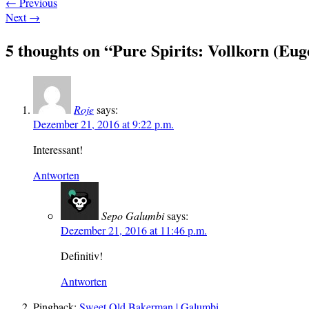
←
Previous
Next
→
5 thoughts on “
Pure Spirits: Vollkorn (Eu
Roje
says:
Dezember 21, 2016 at 9:22 p.m.
Interessant!
Antworten
Sepo Galumbi
says:
Dezember 21, 2016 at 11:46 p.m.
Definitiv!
Antworten
Pingback:
Sweet Old Bakerman | Galumbi