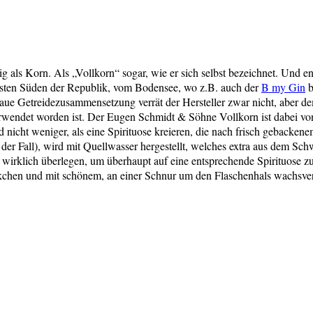
ig als Korn. Als „Vollkorn“ sogar, wie er sich selbst bezeichnet. Und 
rsten Süden der Republik, vom Bodensee, wo z.B. auch der
B my Gin
b
naue Getreidezusammensetzung verrät der Hersteller zwar nicht, aber 
verwendet worden ist. Der Eugen Schmidt & Söhne Vollkorn ist dabei v
nicht weniger, als eine Spirituose kreieren, die nach frisch gebackene
er Fall), wird mit Quellwasser hergestellt, welches extra aus dem Schw
n wirklich überlegen, um überhaupt auf eine entsprechende Spirituose z
äckchen und mit schönem, an einer Schnur um den Flaschenhals wachsv