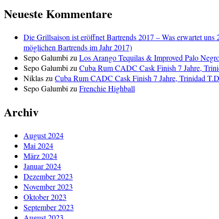
Neueste Kommentare
Die Grillsaison ist eröffnet Bartrends 2017 – Was erwartet uns 
möglichen Bartrends im Jahr 2017)
Sepo Galumbi
zu
Los Arango Tequilas & Improved Palo Negr
Sepo Galumbi
zu
Cuba Rum CADC Cask Finish 7 Jahre, Trini
Niklas
zu
Cuba Rum CADC Cask Finish 7 Jahre, Trinidad T.D.
Sepo Galumbi
zu
Frenchie Highball
Archiv
August 2024
Mai 2024
März 2024
Januar 2024
Dezember 2023
November 2023
Oktober 2023
September 2023
August 2023