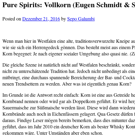
Pure Spirits: Vollkorn (Eugen Schmidt & 
Posted on
Dezember 21, 2016
by
Sepo Galumbi
Wenn man hier in Westfalen eine alte, traditionsverwurzelte Kneipe au
wie sie sich ein Herrengedeck gönnen. Das besteht meist aus einem 
Korn begegnet: Je nach eigener sozialer Umgebung also quasi nie.
(Z
Die gleiche Szene ist natürlich nicht auf Westfalen beschränkt, sond
nicht zu unterschätzende Tradition hat. Jedoch nicht unbedingt als ei
mitbringt, eine durchaus spannende Bereicherung der Bar- und Cocktai
neuen Trendsettern zu werden. Aber was ist eigentlich genau Korn?
Im Grunde ist die Antwort recht einfach: Korn ist eine aus Getreide h
Kornbrand nennen oder wird gar als Doppelkorn geführt. Er wird her
Sauermaische zur Süßmaische werden lässt. Diese wird dann wiederum
Kornbrände auch noch in Eichenfässern gelagert. Qua Gesetz dürfen
daraus. Findige Leser mögen bereits bemerken, dass dies mitunter da
geführt, dass im Jahr 2010 ein deutscher Korn als bester Whisky Konti
gekommen wäre. Unter Umständen aber eben schon.