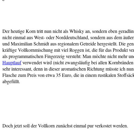
Der heutige Korn tritt nun nicht als Whisky an, sondern eben geradlin
nicht einmal aus West- oder Norddeutschland, sondern aus dem äuße
und Maximilian Schmidt aus regionalem Getreide hergestellt. Die ge
kräftige Vollkornmischung mit viel Roggen ist, die für das Produkt 
als programmatischen Fingerzeig versteht: Man möchte nicht mehr und 
Hauptlauf
verwendet wird (nicht zwangsläufig bei allen Kornbränden d
sehr interessant, denn in dieser aromatischen Richtung müsste ich nu
Flasche zum Preis von etwa 35 Euro, die in einem rustikalen Stoffs
abgefüllt.
Doch jetzt soll der Vollkorn zunächst einmal pur verkostet werden.