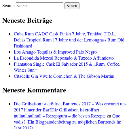
Search
Neueste Beiträge
Cuba Rum CADC Cask Finish 7 Jahre, Trinidad T.D.L.
Delias Tropical Rum 17 Jahre und der Lemongrass Rum Old
Fashioned
Los Arango Tequilas & Improved Palo Negro
La Escondida Mezcal Reposado & Tuxedo Affumicato
Plantation Single Cask El Salvador 2015 & „Rum, Coffee,
Winter Sun“
Citadelle Gin Vive le Cornichon & The Gibson Martini
Neueste Kommentare
Die Grillsaison ist eröffnet Bartrends 2017 – Was erwartet uns
2017 hinter der Bar?Die Grillsaison ist eröffnet
nullnullnullnull – Rezeptguru – die besten Rezepte
zu
Quo
vadis? (Ein Blogparadenbeitrag zu möglichen Bartrends im
Jahr 2017)