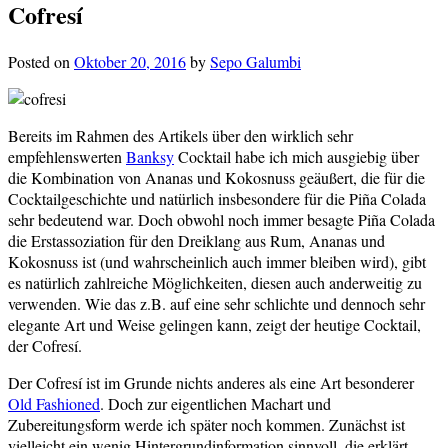
Cofresí
Posted on
Oktober 20, 2016
by
Sepo Galumbi
Bereits im Rahmen des Artikels über den wirklich sehr
empfehlenswerten
Banksy
Cocktail habe ich mich ausgiebig über
die Kombination von Ananas und Kokosnuss geäußert, die für die
Cocktailgeschichte und natürlich insbesondere für die Piña Colada
sehr bedeutend war. Doch obwohl noch immer besagte Piña Colada
die Erstassoziation für den Dreiklang aus Rum, Ananas und
Kokosnuss ist (und wahrscheinlich auch immer bleiben wird), gibt
es natürlich zahlreiche Möglichkeiten, diesen auch anderweitig zu
verwenden. Wie das z.B. auf eine sehr schlichte und dennoch sehr
elegante Art und Weise gelingen kann, zeigt der heutige Cocktail,
der Cofresí.
Der Cofresí ist im Grunde nichts anderes als eine Art besonderer
Old Fashioned
. Doch zur eigentlichen Machart und
Zubereitungsform werde ich später noch kommen. Zunächst ist
vielleicht ein wenig Hintergrundinformation sinnvoll, die erklärt,