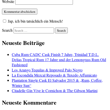
Website
Jap, ich bin tatsächlich ein Mensch!
Search
Neueste Beiträge
Cuba Rum CADC Cask Finish 7 Jahre, Trinidad T.D.L.
Delias Tropical Rum 17 Jahre und der Lemongrass Rum Old
Fashioned
Los Arango Tequilas & Improved Palo Negro
La Escondida Mezcal Reposado & Tuxedo Affumicato
Plantation Single Cask El Salvador 2015 & „Rum, Coffee,
Winter Sun“
Citadelle Gin Vive le Cornichon & The Gibson Martini
Neueste Kommentare