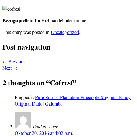
Bezugsquellen:
Im Fachhandel oder online.
This entry was posted in
Uncategorized
.
Post navigation
←
Previous
Next
→
2 thoughts on “
Cofresí
”
Pingback:
Pure Spirits: Plantation Pineapple Stiggins‘ Fancy
Original Dark | Galumbi
Paul N.
says:
Oktober 20, 2016 at 4:02 p.m.