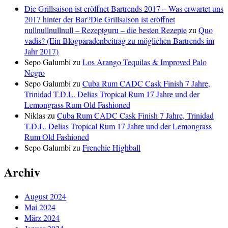
Die Grillsaison ist eröffnet Bartrends 2017 – Was erwartet uns
2017 hinter der Bar?Die Grillsaison ist eröffnet
nullnullnullnull – Rezeptguru – die besten Rezepte
zu
Quo
vadis? (Ein Blogparadenbeitrag zu möglichen Bartrends im
Jahr 2017)
Sepo Galumbi
zu
Los Arango Tequilas & Improved Palo
Negro
Sepo Galumbi
zu
Cuba Rum CADC Cask Finish 7 Jahre,
Trinidad T.D.L. Delias Tropical Rum 17 Jahre und der
Lemongrass Rum Old Fashioned
Niklas
zu
Cuba Rum CADC Cask Finish 7 Jahre, Trinidad
T.D.L. Delias Tropical Rum 17 Jahre und der Lemongrass
Rum Old Fashioned
Sepo Galumbi
zu
Frenchie Highball
Archiv
August 2024
Mai 2024
März 2024