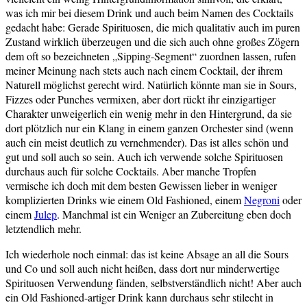
was ich mir bei diesem Drink und auch beim Namen des Cocktails
gedacht habe: Gerade Spirituosen, die mich qualitativ auch im puren
Zustand wirklich überzeugen und die sich auch ohne großes Zögern
dem oft so bezeichneten „Sipping-Segment“ zuordnen lassen, rufen
meiner Meinung nach stets auch nach einem Cocktail, der ihrem
Naturell möglichst gerecht wird. Natürlich könnte man sie in Sours,
Fizzes oder Punches vermixen, aber dort rückt ihr einzigartiger
Charakter unweigerlich ein wenig mehr in den Hintergrund, da sie
dort plötzlich nur ein Klang in einem ganzen Orchester sind (wenn
auch ein meist deutlich zu vernehmender). Das ist alles schön und
gut und soll auch so sein. Auch ich verwende solche Spirituosen
durchaus auch für solche Cocktails. Aber manche Tropfen
vermische ich doch mit dem besten Gewissen lieber in weniger
komplizierten Drinks wie einem Old Fashioned, einem
Negroni
oder
einem
Julep
. Manchmal ist ein Weniger an Zubereitung eben doch
letztendlich mehr.
Ich wiederhole noch einmal: das ist keine Absage an all die Sours
und Co und soll auch nicht heißen, dass dort nur minderwertige
Spirituosen Verwendung fänden, selbstverständlich nicht! Aber auch
ein Old Fashioned-artiger Drink kann durchaus sehr stilecht in