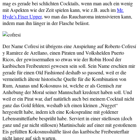
mag es gerade bei schlichten Cocktails, wenn man auch ein wenig
mit Aspekten wie der Zeit spielen kann, wie z.B. auch im
Mr.
Hyde’s Fixer Upper
, wo man das Raucharoma intensivieren kann,
indem man ihn länger in der Flasche belässt.
Der Name Cofresí ist übrigens eine Anspielung auf Roberto Cofresí
y Ramírez de Arellano, einen Piraten und Volkshelden Puerto
Ricos, der gewissermaßen so etwas wie der Robin Hood der
karibischen Freibeuterei gewesen sein soll. Sein Name erschien mir
gerade für einen Old Fashioned deshalb so passend, weil er die
vermeintlich älteste historische Quelle für die Kombination von
Rum, Ananas und Kokosnuss ist, welche er als Gemisch zur
Anhebung der Moral seiner Mannschaft kredenzt haben soll. Und
weil er ein Pirat war, darf natürlich auch bei meinem Cocktail nicht
ganz das Gold fehlen, weshalb ich einen kleinen „Nugget“
hergestellt habe, indem ich eine Kokospraline mit goldener
Lebensmittelfarbe besprüht habe. Serviert in einer stiellosen (doch
ganz und gar nicht stillosen) Martinischale auf einer mit gestoßenem
Eis gefüllten Kokosnusshälfte lässt das karibische Freibeuterflair
nicht lange auf sich warten.