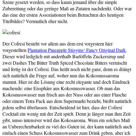
Szene gesetzt werden, so dass kaum jemand über die simple
Zubereitung oder das geringe Maß an Zutaten nachdenkt. Oder war
das eine der ersten Assoziationen beim Betrachten des heutigen
Titelbildes? Vermutlich eher nicht.
Der Cofresí besteht vor allem aus dem erst vorgestern hier
vorgestellten
Plantation Pineapple Stiggins‘ Fancy Original Dark
.
Dieser wird lediglich mit anderthalb Barlöffeln Zuckersirup und
zwei Dashes The Bitter Truth Spiced Chocolate Bitters vermischt
und fertig ist der Cofresí. Das heißt noch nicht ganz, denn es drängt
sich natürlich die Frage auf, woher nun das Kokosnussaroma
stammt. Hier ist die Lösung eine recht elegante und doch Eindruck
machende: eine Eissphäre aus Kokosnusswasser. Ob man das
Kokosnusswasser nun frisch aus der Nuss oder aus einer Flasche
oder einem Tetra Pack aus dem Supermarkt bezieht, bleibt natürlich
jedem selbst überlassen. Entscheidend ist hier, dass der Cofresí
Cocktail ein wenig mit der Zeit spielt. Denn je länger man ihm Zeit
gibt, umso intensiver wird das Kokosaroma. Wem ein solches Maß
an Unberechenbarkeit zu viel des Guten ist, der kann natürlich auch
einfach einen Schuss Kokosnusswasser zum Drink geben, aber ich