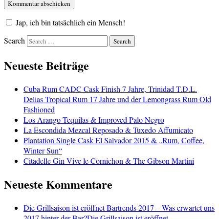
Jap, ich bin tatsächlich ein Mensch!
Search
Neueste Beiträge
Cuba Rum CADC Cask Finish 7 Jahre, Trinidad T.D.L.
Delias Tropical Rum 17 Jahre und der Lemongrass Rum Old
Fashioned
Los Arango Tequilas & Improved Palo Negro
La Escondida Mezcal Reposado & Tuxedo Affumicato
Plantation Single Cask El Salvador 2015 & „Rum, Coffee,
Winter Sun“
Citadelle Gin Vive le Cornichon & The Gibson Martini
Neueste Kommentare
Die Grillsaison ist eröffnet Bartrends 2017 – Was erwartet uns
2017 hinter der Bar?Die Grillsaison ist eröffnet