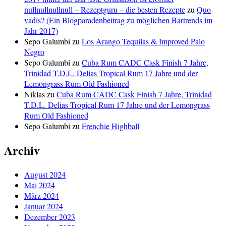
nullnullnullnull – Rezeptguru – die besten Rezepte
zu
Quo
vadis? (Ein Blogparadenbeitrag zu möglichen Bartrends im
Jahr 2017)
Sepo Galumbi
zu
Los Arango Tequilas & Improved Palo
Negro
Sepo Galumbi
zu
Cuba Rum CADC Cask Finish 7 Jahre,
Trinidad T.D.L. Delias Tropical Rum 17 Jahre und der
Lemongrass Rum Old Fashioned
Niklas
zu
Cuba Rum CADC Cask Finish 7 Jahre, Trinidad
T.D.L. Delias Tropical Rum 17 Jahre und der Lemongrass
Rum Old Fashioned
Sepo Galumbi
zu
Frenchie Highball
Archiv
August 2024
Mai 2024
März 2024
Januar 2024
Dezember 2023