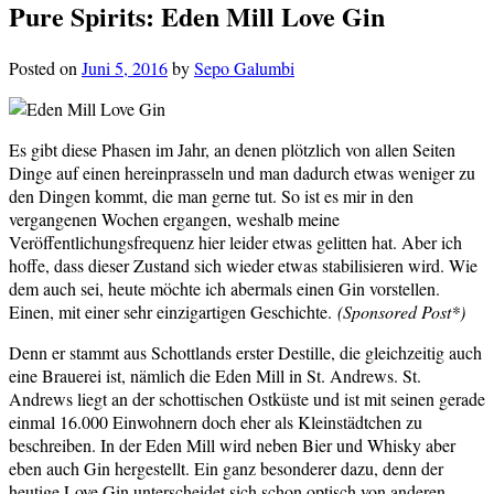
Pure Spirits: Eden Mill Love Gin
Posted on
Juni 5, 2016
by
Sepo Galumbi
Es gibt diese Phasen im Jahr, an denen plötzlich von allen Seiten
Dinge auf einen hereinprasseln und man dadurch etwas weniger zu
den Dingen kommt, die man gerne tut. So ist es mir in den
vergangenen Wochen ergangen, weshalb meine
Veröffentlichungsfrequenz hier leider etwas gelitten hat. Aber ich
hoffe, dass dieser Zustand sich wieder etwas stabilisieren wird. Wie
dem auch sei, heute möchte ich abermals einen Gin vorstellen.
Einen, mit einer sehr einzigartigen Geschichte.
(Sponsored Post*)
Denn er stammt aus Schottlands erster Destille, die gleichzeitig auch
eine Brauerei ist, nämlich die Eden Mill in St. Andrews. St.
Andrews liegt an der schottischen Ostküste und ist mit seinen gerade
einmal 16.000 Einwohnern doch eher als Kleinstädtchen zu
beschreiben. In der Eden Mill wird neben Bier und Whisky aber
eben auch Gin hergestellt. Ein ganz besonderer dazu, denn der
heutige Love Gin unterscheidet sich schon optisch von anderen