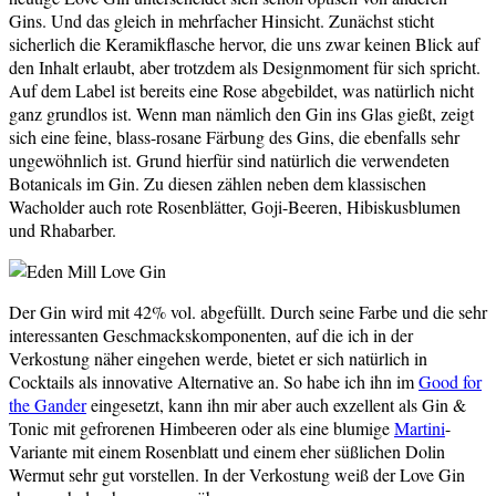
Gins. Und das gleich in mehrfacher Hinsicht. Zunächst sticht
sicherlich die Keramikflasche hervor, die uns zwar keinen Blick auf
den Inhalt erlaubt, aber trotzdem als Designmoment für sich spricht.
Auf dem Label ist bereits eine Rose abgebildet, was natürlich nicht
ganz grundlos ist. Wenn man nämlich den Gin ins Glas gießt, zeigt
sich eine feine, blass-rosane Färbung des Gins, die ebenfalls sehr
ungewöhnlich ist. Grund hierfür sind natürlich die verwendeten
Botanicals im Gin. Zu diesen zählen neben dem klassischen
Wacholder auch rote Rosenblätter, Goji-Beeren, Hibiskusblumen
und Rhabarber.
Der Gin wird mit 42% vol. abgefüllt. Durch seine Farbe und die sehr
interessanten Geschmackskomponenten, auf die ich in der
Verkostung näher eingehen werde, bietet er sich natürlich in
Cocktails als innovative Alternative an. So habe ich ihn im
Good for
the Gander
eingesetzt, kann ihn mir aber auch exzellent als Gin &
Tonic mit gefrorenen Himbeeren oder als eine blumige
Martini
-
Variante mit einem Rosenblatt und einem eher süßlichen Dolin
Wermut sehr gut vorstellen. In der Verkostung weiß der Love Gin