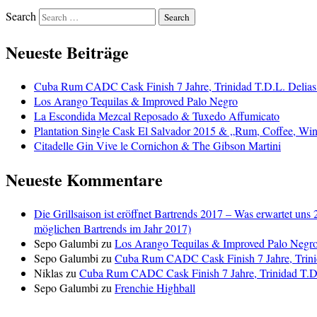
Search
Neueste Beiträge
Cuba Rum CADC Cask Finish 7 Jahre, Trinidad T.D.L. Delias
Los Arango Tequilas & Improved Palo Negro
La Escondida Mezcal Reposado & Tuxedo Affumicato
Plantation Single Cask El Salvador 2015 & „Rum, Coffee, Win
Citadelle Gin Vive le Cornichon & The Gibson Martini
Neueste Kommentare
Die Grillsaison ist eröffnet Bartrends 2017 – Was erwartet uns 
möglichen Bartrends im Jahr 2017)
Sepo Galumbi
zu
Los Arango Tequilas & Improved Palo Negr
Sepo Galumbi
zu
Cuba Rum CADC Cask Finish 7 Jahre, Trini
Niklas
zu
Cuba Rum CADC Cask Finish 7 Jahre, Trinidad T.D.
Sepo Galumbi
zu
Frenchie Highball