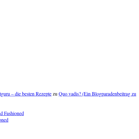
ptguru – die besten Rezepte
zu
Quo vadis? (Ein Blogparadenbeitrag zu
ld Fashioned
oned