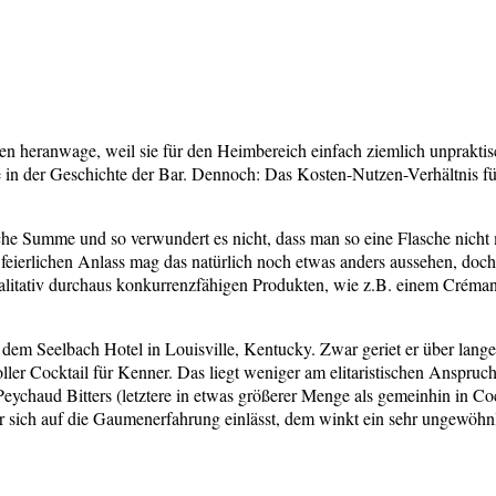
elten heranwage, weil sie für den Heimbereich einfach ziemlich unprakti
e in der Geschichte der Bar. Dennoch: Das Kosten-Nutzen-Verhältnis fü
liche Summe und so verwundert es nicht, dass man so eine Flasche nich
 feierlichen Anlass mag das natürlich noch etwas anders aussehen, doc
litativ durchaus konkurrenzfähigen Produkten, wie z.B. einem Crémant,
 dem Seelbach Hotel in Louisville, Kentucky. Zwar geriet er über lange
oller Cocktail für Kenner. Das liegt weniger am elitaristischen Anspru
haud Bitters (letztere in etwas größerer Menge als gemeinhin in Cockt
sich auf die Gaumenerfahrung einlässt, dem winkt ein sehr ungewöhnl