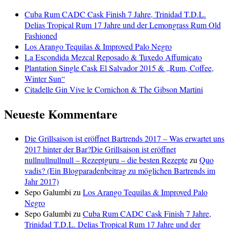
Cuba Rum CADC Cask Finish 7 Jahre, Trinidad T.D.L.
Delias Tropical Rum 17 Jahre und der Lemongrass Rum Old
Fashioned
Los Arango Tequilas & Improved Palo Negro
La Escondida Mezcal Reposado & Tuxedo Affumicato
Plantation Single Cask El Salvador 2015 & „Rum, Coffee,
Winter Sun“
Citadelle Gin Vive le Cornichon & The Gibson Martini
Neueste Kommentare
Die Grillsaison ist eröffnet Bartrends 2017 – Was erwartet uns
2017 hinter der Bar?Die Grillsaison ist eröffnet
nullnullnullnull – Rezeptguru – die besten Rezepte
zu
Quo
vadis? (Ein Blogparadenbeitrag zu möglichen Bartrends im
Jahr 2017)
Sepo Galumbi
zu
Los Arango Tequilas & Improved Palo
Negro
Sepo Galumbi
zu
Cuba Rum CADC Cask Finish 7 Jahre,
Trinidad T.D.L. Delias Tropical Rum 17 Jahre und der