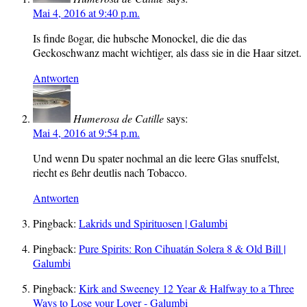
Mai 4, 2016 at 9:40 p.m.
Is finde ßogar, die hubsche Monockel, die die das
Geckoschwanz macht wichtiger, als dass sie in die Haar sitzet.
Antworten
Humerosa de Catille
says:
Mai 4, 2016 at 9:54 p.m.
Und wenn Du spater nochmal an die leere Glas snuffelst,
riecht es ßehr deutlis nach Tobacco.
Antworten
Pingback:
Lakrids und Spirituosen | Galumbi
Pingback:
Pure Spirits: Ron Cihuatán Solera 8 & Old Bill |
Galumbi
Pingback:
Kirk and Sweeney 12 Year & Halfway to a Three
Ways to Lose your Lover - Galumbi