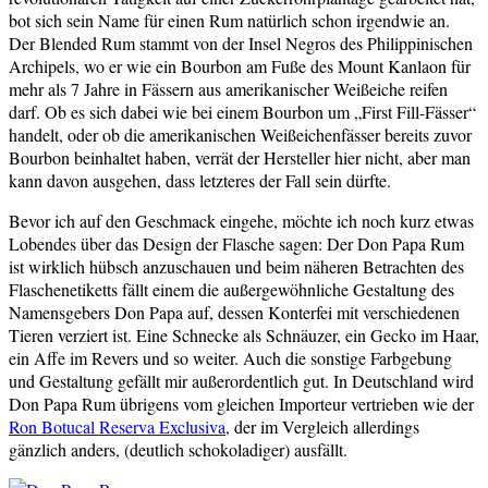
bot sich sein Name für einen Rum natürlich schon irgendwie an.
Der Blended Rum stammt von der Insel Negros des Philippinischen
Archipels, wo er wie ein Bourbon am Fuße des Mount Kanlaon für
mehr als 7 Jahre in Fässern aus amerikanischer Weißeiche reifen
darf. Ob es sich dabei wie bei einem Bourbon um „First Fill-Fässer“
handelt, oder ob die amerikanischen Weißeichenfässer bereits zuvor
Bourbon beinhaltet haben, verrät der Hersteller hier nicht, aber man
kann davon ausgehen, dass letzteres der Fall sein dürfte.
Bevor ich auf den Geschmack eingehe, möchte ich noch kurz etwas
Lobendes über das Design der Flasche sagen: Der Don Papa Rum
ist wirklich hübsch anzuschauen und beim näheren Betrachten des
Flaschenetiketts fällt einem die außergewöhnliche Gestaltung des
Namensgebers Don Papa auf, dessen Konterfei mit verschiedenen
Tieren verziert ist. Eine Schnecke als Schnäuzer, ein Gecko im Haar,
ein Affe im Revers und so weiter. Auch die sonstige Farbgebung
und Gestaltung gefällt mir außerordentlich gut. In Deutschland wird
Don Papa Rum übrigens vom gleichen Importeur vertrieben wie der
Ron Botucal Reserva Exclusiva
, der im Vergleich allerdings
gänzlich anders, (deutlich schokoladiger) ausfällt.