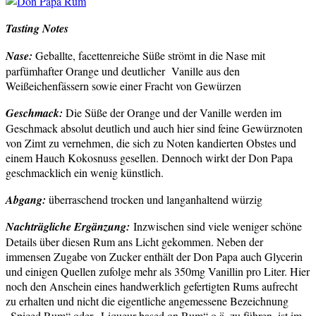
Tasting Notes
Nase:
Geballte, facettenreiche Süße strömt in die Nase mit
parfümhafter Orange und deutlicher Vanille aus den
Weißeichenfässern sowie einer Fracht von Gewürzen
Geschmack:
Die Süße der Orange und der Vanille werden im
Geschmack absolut deutlich und auch hier sind feine Gewürznoten
von Zimt zu vernehmen, die sich zu Noten kandierten Obstes und
einem Hauch Kokosnuss gesellen. Dennoch wirkt der Don Papa
geschmacklich ein wenig künstlich.
Abgang:
überraschend trocken und langanhaltend würzig
Nachträgliche Ergänzung:
Inzwischen sind viele weniger schöne
Details über diesen Rum ans Licht gekommen. Neben der
immensen Zugabe von Zucker enthält der Don Papa auch Glycerin
und einigen Quellen zufolge mehr als 350mg Vanillin pro Liter. Hier
noch den Anschein eines handwerklich gefertigten Rums aufrecht
zu erhalten und nicht die eigentliche angemessene Bezeichnung
„Spiced Rum“ oder „Liqueur based on Rum“ o.ä. zu führen, ist im