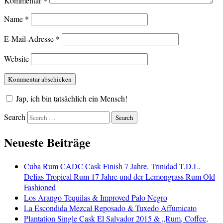
Kommentar
*
Name
*
E-Mail-Adresse
*
Website
Jap, ich bin tatsächlich ein Mensch!
Search
Neueste Beiträge
Cuba Rum CADC Cask Finish 7 Jahre, Trinidad T.D.L.
Delias Tropical Rum 17 Jahre und der Lemongrass Rum Old
Fashioned
Los Arango Tequilas & Improved Palo Negro
La Escondida Mezcal Reposado & Tuxedo Affumicato
Plantation Single Cask El Salvador 2015 & „Rum, Coffee,