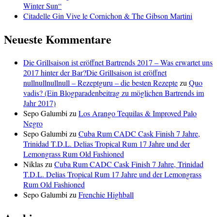
Winter Sun“
Citadelle Gin Vive le Cornichon & The Gibson Martini
Neueste Kommentare
Die Grillsaison ist eröffnet Bartrends 2017 – Was erwartet uns
2017 hinter der Bar?Die Grillsaison ist eröffnet
nullnullnullnull – Rezeptguru – die besten Rezepte
zu
Quo
vadis? (Ein Blogparadenbeitrag zu möglichen Bartrends im
Jahr 2017)
Sepo Galumbi
zu
Los Arango Tequilas & Improved Palo
Negro
Sepo Galumbi
zu
Cuba Rum CADC Cask Finish 7 Jahre,
Trinidad T.D.L. Delias Tropical Rum 17 Jahre und der
Lemongrass Rum Old Fashioned
Niklas
zu
Cuba Rum CADC Cask Finish 7 Jahre, Trinidad
T.D.L. Delias Tropical Rum 17 Jahre und der Lemongrass
Rum Old Fashioned
Sepo Galumbi
zu
Frenchie Highball