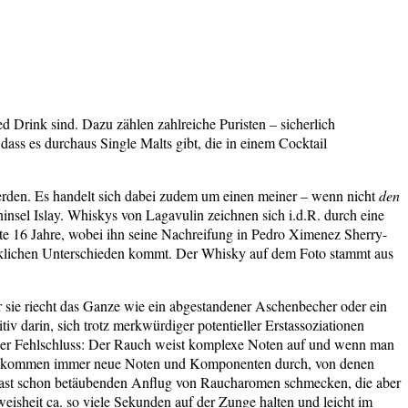
ed Drink sind. Dazu zählen zahlreiche Puristen – sicherlich
dass es durchaus Single Malts gibt, die in einem Cocktail
u werden. Es handelt sich dabei zudem um einen meiner – wenn nicht
den
eninsel Islay. Whiskys von Lagavulin zeichnen sich i.d.R. durch eine
fte 16 Jahre, wobei ihn seine Nachreifung in Pedro Ximenez Sherry-
cklichen Unterschieden kommt. Der Whisky auf dem Foto stammt aus
 sie riecht das Ganze wie ein abgestandener Aschenbecher oder ein
iv darin, sich trotz merkwürdiger potentieller Erstassoziationen
licher Fehlschluss: Der Rauch weist komplexe Noten auf und wenn man
 hat), kommen immer neue Noten und Komponenten durch, von denen
en fast schon betäubenden Anflug von Raucharomen schmecken, die aber
eisheit ca. so viele Sekunden auf der Zunge halten und leicht im