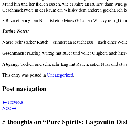
Mund hin und her fließen lassen, wie er Jahre alt ist. Erst dann wir
Geschmackswelt, in der kaum ein Whisky dem anderen gleicht. Ich ken
z.B. zu einem guten Buch ist ein kleines Gläschen Whisky (ein „Dram“
Tasting Notes:
Nase:
Sehr starker Rauch – erinnert an Räucheraal – nach einer Wei
Geschmack:
rauchig-würzig mit süßer und voller Öligkeit; auch hie
Abgang:
trocken und sehr, sehr lang mit Rauch, süßer Nuss und et
This entry was posted in
Uncategorized
.
Post navigation
←
Previous
Next
→
5 thoughts on “
Pure Spirits: Lagavulin Dist