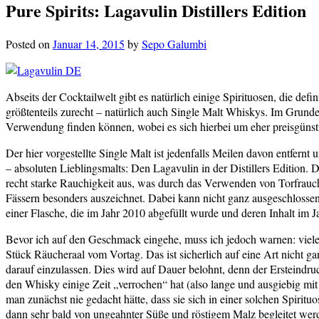
Pure Spirits: Lagavulin Distillers Edition
Posted on
Januar 14, 2015
by
Sepo Galumbi
Abseits der Cocktailwelt gibt es natürlich einige Spirituosen, die de
größtenteils zurecht – natürlich auch Single Malt Whiskys. Im Grunde
Verwendung finden können, wobei es sich hierbei um eher preisgünstig
Der hier vorgestellte Single Malt ist jedenfalls Meilen davon entfer
– absoluten Lieblingsmalts: Den Lagavulin in der Distillers Edition. 
recht starke Rauchigkeit aus, was durch das Verwenden von Torfrauch 
Fässern besonders auszeichnet. Dabei kann nicht ganz ausgeschloss
einer Flasche, die im Jahr 2010 abgefüllt wurde und deren Inhalt im 
Bevor ich auf den Geschmack eingehe, muss ich jedoch warnen: viele
Stück Räucheraal vom Vortag. Das ist sicherlich auf eine Art nicht gan
darauf einzulassen. Dies wird auf Dauer belohnt, denn der Ersteindr
den Whisky einige Zeit „verrochen“ hat (also lange und ausgiebig m
man zunächst nie gedacht hätte, dass sie sich in einer solchen Spir
dann sehr bald von ungeahnter Süße und röstigem Malz begleitet werde