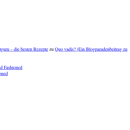
ptguru – die besten Rezepte
zu
Quo vadis? (Ein Blogparadenbeitrag zu
ld Fashioned
oned