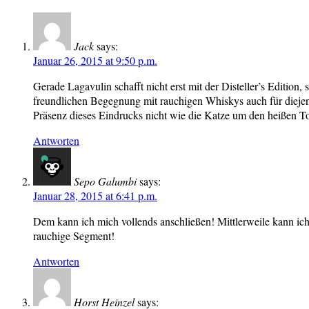
Jack
says:
Januar 26, 2015 at 9:50 p.m.
Gerade Lagavulin schafft nicht erst mit der Disteller’s Editio
freundlichen Begegnung mit rauchigen Whiskys auch für diejen
Präsenz dieses Eindrucks nicht wie die Katze um den heißen To
Antworten
Sepo Galumbi
says:
Januar 28, 2015 at 6:41 p.m.
Dem kann ich mich vollends anschließen! Mittlerweile kann ich
rauchige Segment!
Antworten
Horst Heinzel
says: