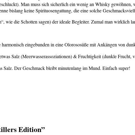
d geschluckt). Man muss sich sicherlich ein wenig an Whisky gewöhnen, w
ne bislang keine Spirituosengattung, die eine solche Geschmacksvielfa
, wie die Schotten sagen) der ideale Begleiter. Zumal man wirklich lan
le harmonisch eingebunden in eine Olorososüße mit Ankängen von dunk
r etwas Salz (Meerwasserassoziationen) & Fruchtigkeit (dunkle Frucht, 
was Salz. Der Geschmack bleibt minutenlang im Mund. Einfach super!
illers Edition
”