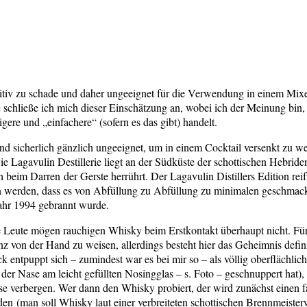
finitiv zu schade und daher ungeeignet für die Verwendung in einem Mix
 schließe ich mich dieser Einschätzung an, wobei ich der Meinung bin, 
ere und „einfachere“ (sofern es das gibt) handelt.
nt und sicherlich gänzlich ungeeignet, um in einem Cocktail versenkt z
Die Lagavulin Destillerie liegt an der Südküste der schottischen Hebrid
beim Darren der Gerste herrührt. Der Lagavulin Distillers Edition rei
en werden, dass es von Abfüllung zu Abfüllung zu minimalen geschma
Jahr 1994 gebrannt wurde.
 Leute mögen rauchigen Whisky beim Erstkontakt überhaupt nicht. Für
z von der Hand zu weisen, allerdings besteht hier das Geheimnis definit
uck entpuppt sich – zumindest war es bei mir so – als völlig oberfläch
it der Nase am leicht gefüllten Nosingglas – s. Foto – geschnuppert
ituose verbergen. Wer dann den Whisky probiert, der wird zunächst ein
n (man soll Whisky laut einer verbreiteten schottischen Brennmeisterw