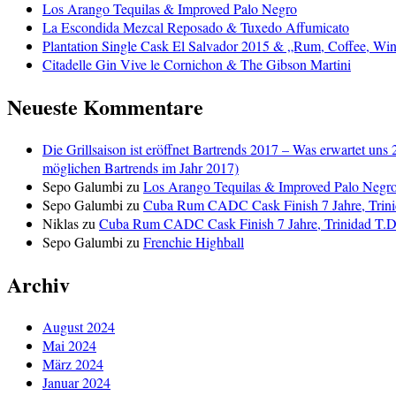
Los Arango Tequilas & Improved Palo Negro
La Escondida Mezcal Reposado & Tuxedo Affumicato
Plantation Single Cask El Salvador 2015 & „Rum, Coffee, Win
Citadelle Gin Vive le Cornichon & The Gibson Martini
Neueste Kommentare
Die Grillsaison ist eröffnet Bartrends 2017 – Was erwartet uns 
möglichen Bartrends im Jahr 2017)
Sepo Galumbi
zu
Los Arango Tequilas & Improved Palo Negr
Sepo Galumbi
zu
Cuba Rum CADC Cask Finish 7 Jahre, Trini
Niklas
zu
Cuba Rum CADC Cask Finish 7 Jahre, Trinidad T.D.
Sepo Galumbi
zu
Frenchie Highball
Archiv
August 2024
Mai 2024
März 2024
Januar 2024